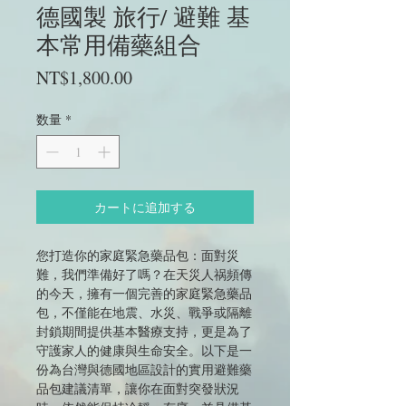
德國製 旅行/ 避難 基
本常用備藥組合
価
NT$1,800.00
格
数量
*
カートに追加する
您打造你的家庭緊急藥品包：面對災
難，我們準備好了嗎？在天災人祸頻傳
的今天，擁有一個完善的家庭緊急藥品
包，不僅能在地震、水災、戰爭或隔離
封鎖期間提供基本醫療支持，更是為了
守護家人的健康與生命安全。以下是一
份為台灣與德國地區設計的實用避難藥
品包建議清單，讓你在面對突發狀況