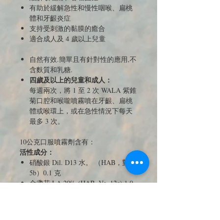
有助於緩解急性和慢性咽喉、扁桃
體和牙齦炎症
支持受刺激的黏膜的癒合
適合成人及 4 歲以上兒童
自然有效.簡單且有針對性的應用,不
含麩質和乳糖.
四歲及以上的兒童和成人：
每週兩次，將 1 至 2 次 WALA 紫錐
菊口腔和喉嚨噴霧噴在牙齦、扁桃
體或喉環上，或在急性情況下每天
最多 3 次。
10公克口服噴霧劑含有：
活性成分：
硝酸銀 Dil. D13 水。 （HAB，對比
5b）0.1 克
金盞花 LA 20% (HAB, Vs. 12c) 1.0
g
紫錐菊前草 LA 20%（HAB，Vs.
12c）1.0 克