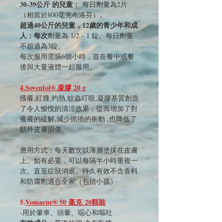
30-39公斤 的兒童：
每日劑量為2片
（相當於800毫克布洛芬）。
超過40公斤的兒童，12歲的青少年和成
人：每次
劑量為 1/2 - 1 錠。每日劑量
不超過為3錠。
每次服用需膈6個小時，並在餐中或餐
後與大量液體一起服用。
4.Soventol® 凝膠 20 g
搔癢,紅腫,灼熱,蚊蟲叮咬,凝膠基質創造
了令人愉悅的清涼效果，從而增加了對
瘙癢的緩解,
減少抓撓的衝動 ,也降低了
額外皮膚損傷。
應用方式：每天數次以薄層塗抹在皮膚
上。如有必要，可以每隔半小時重複一
次。直至症狀消退。持久有效不含香料
和防腐劑適合全家（包括小孩）
5.
Vomacur® 50 毫克 20顆裝
-用於暈車、頭暈、噁心和嘔吐