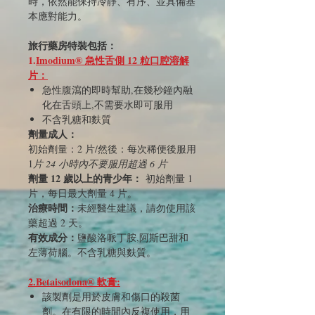
時，依然能保持冷靜、有序、並具備基
本應對能力。
旅行藥房特裝包括：
1.
Imodium® 急性舌側 12 粒口腔溶解
片：
急性腹瀉的即時幫助,在幾秒鐘內融
化在舌頭上,不需要水即可服用
不含乳糖和麩質
劑量成人：
初始劑量：2 片/然後：每次稀便後服用
1
片 24 小時內不要服用超過 6 片
劑量 12 歲以上的青少年：
初始劑量 1
片，每日最大劑量 4 片。
治療時間：
未經醫生建議，請勿使用該
藥超過 2 天。
有效成分：
鹽酸洛哌丁胺,阿斯巴甜和
左薄荷腦。不含乳糖與麩質。
2.Betaisodona® 軟膏:
該製劑是用於皮膚和傷口的殺菌
劑。在有限的時間內反複使用，用