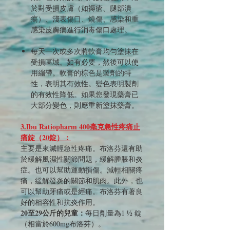
於對受損皮膚（如褥瘡、腿部潰
瘍）、淺表傷口、燒傷、感染和重
感染皮膚病進行消毒傷口處理。
每天一次或多次將軟膏均勻塗抹在
受損區域。如有必要，然後可以使
用繃帶。軟膏的棕色是製劑的特
性，表明其有效性。變色表明製劑
的有效性降低。如果您發現藥膏已
大部分變色，則應重新塗抹藥膏。
3.Ibu Ratiopharm 400毫克急性疼痛止
痛錠（20錠）：
主要是來減輕急性疼痛。布洛芬還有助
於緩解風濕性關節問題，緩解腫脹和炎
症。也可以幫助運動損傷。減輕相關疼
痛，緩解發炎的關節和肌肉。此外，也
可以幫助牙痛或是經痛。布洛芬有著良
好的相容性和抗炎作用。
20至29公斤的兒童：
每日劑量為1 ½ 錠
（相當於600mg布洛芬）。