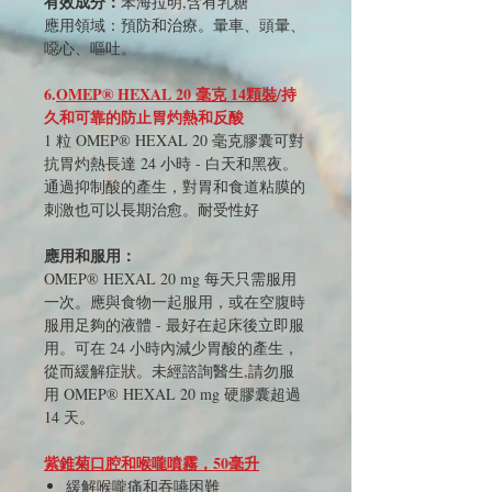
有效成分：
苯海拉明,含有乳糖
應用領域：預防和治療。暈車、頭暈、
噁心、嘔吐。
6.
OMEP® HEXAL 20 毫克 14顆裝
/持
久和可靠的防止胃灼熱和反酸
1 粒 OMEP® HEXAL 20 毫克膠囊可對
抗胃灼熱長達 24 小時 - 白天和黑夜。
通過抑制酸的產生，對胃和食道粘膜的
刺激​​也可以長期治愈。
耐受性好
應用和服用：
OMEP® HEXAL 20 mg 每天只需服用
一次。應與食物一起服用，或在空腹時
服用足夠的液體 - 最好在起床後立即服
用。
可在 24 小時內減少胃酸的產生，
從而緩解症狀。
未經諮詢醫生,請勿服
用 OMEP® HEXAL 20 mg 硬膠囊超過
14 天。
紫錐菊口腔和喉嚨噴霧，50毫升
緩解喉嚨痛和吞嚥困難