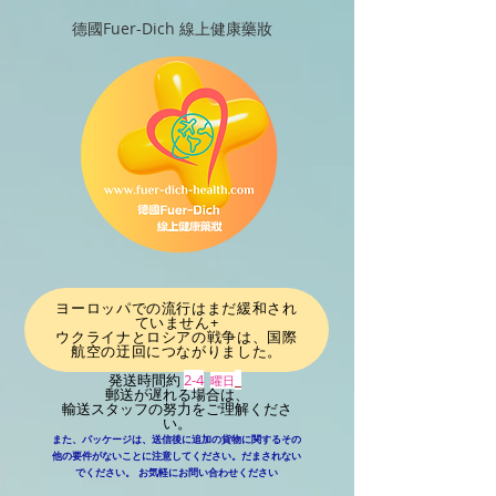
德國Fuer-Dich 線上健康藥妝
ヨーロッパでの流行はまだ緩和され
ていません+
ウクライナとロシアの戦争は、国際
航空の迂回につながりました
。
発送時間約
2-4
_
曜日
郵送が遅れる場合は、
輸送スタッフの努力をご理解くださ
い。
また、パッケージは、送信後に追加の貨物に関するその
他の要件がないことに注意してください。だまされない
​
でください。
お気軽にお問い合わせください