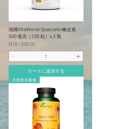
德國VitaWorld Quercetin槲皮素
500 毫克（120 粒）x 2 瓶
価格
NT$1,850.00
カートに追加する
天然草本素食