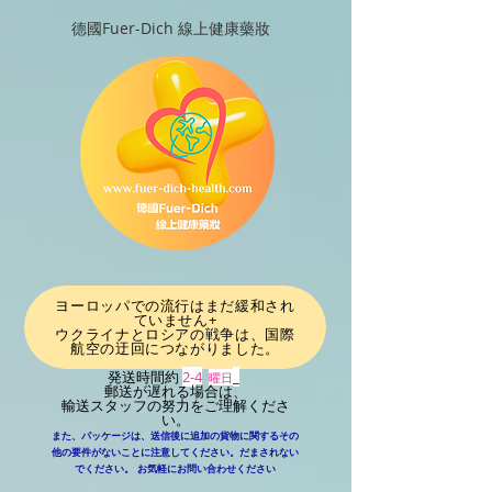
德國Fuer-Dich 線上健康藥妝
ヨーロッパでの流行はまだ緩和され
ていません+
ウクライナとロシアの戦争は、国際
航空の迂回につながりました
。
発送時間約
2-4
_
曜日
郵送が遅れる場合は、
輸送スタッフの努力をご理解くださ
い。
また、パッケージは、送信後に追加の貨物に関するその
他の要件がないことに注意してください。だまされない
​
でください。
お気軽にお問い合わせください