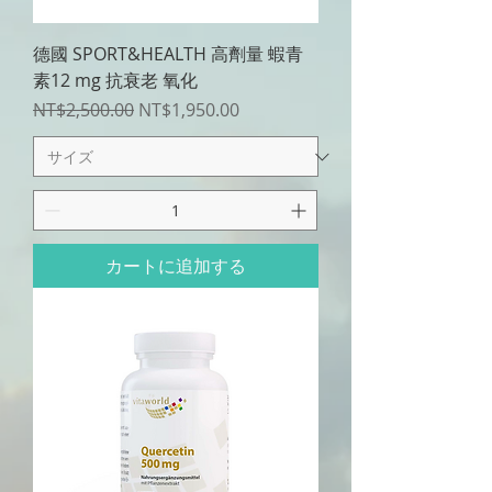
德國 SPORT&HEALTH 高劑量 蝦青
素12 mg 抗衰老 氧化
通常価格
セール価格
NT$2,500.00
NT$1,950.00
カートに追加する