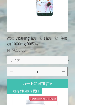
德國 Vitaking 紫錐花（紫錐花）萃取
物 1000mg 90顆裝
価格
NT$650.00
カートに追加する
三種專利肽膠原蛋白