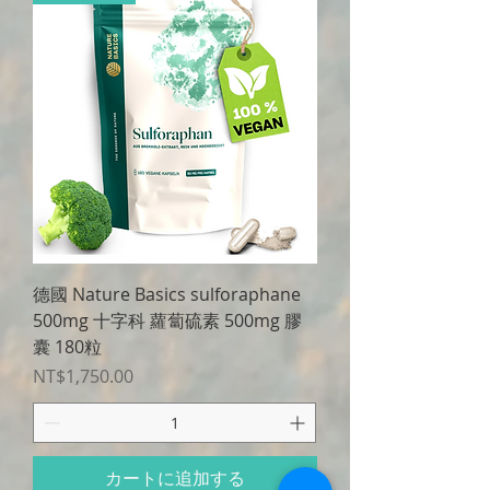
德國 Nature Basics sulforaphane
500mg 十字科 蘿蔔硫素 500mg 膠
囊 180粒
価格
NT$1,750.00
カートに追加する