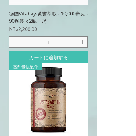
德國Vitabay-黃耆萃取 - 10,000毫克 -
90顆裝 x 2瓶一起
価格
NT$2,200.00
カートに追加する
高劑量抗氧化