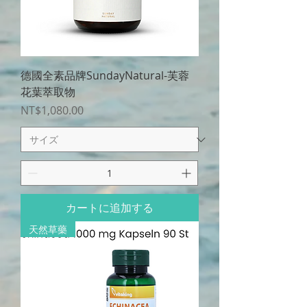
德國全素品牌SundayNatural-芙蓉
花葉萃取物
価格
NT$1,080.00
カートに追加する
天然草藥