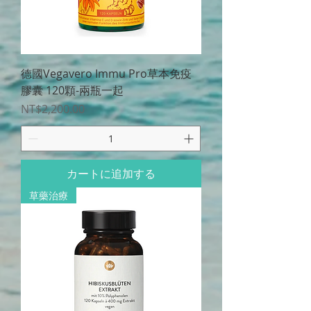
德國Vegavero Immu Pro草本免疫
膠囊 120顆-兩瓶一起
価格
NT$2,200.00
カートに追加する
草藥治療