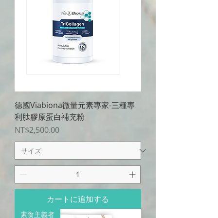
德國Viabiona微量元素專家-三種專
利肽膠原蛋白補充粉
価格
NT$2,500.00
カートに追加する
素食主義者