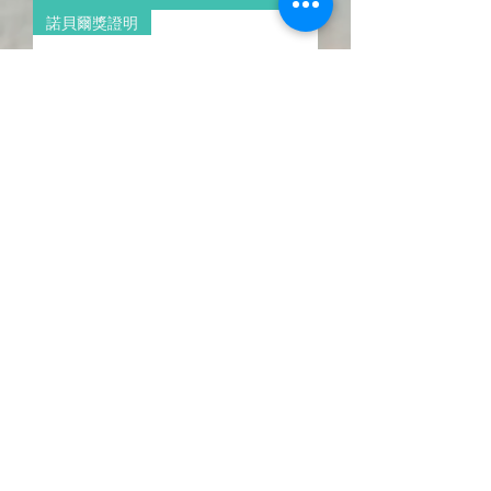
諾貝爾獎證明
德國微量元素專家Via Biona-專利高
吸收度PEA
価格
NT$2,280.00