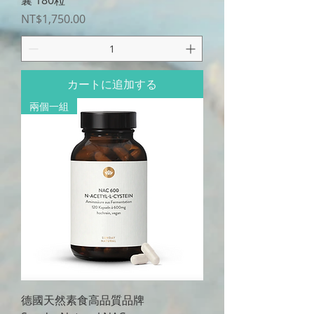
囊 180粒
価格
NT$1,750.00
カートに追加する
兩個一組
德國天然素食高品質品牌