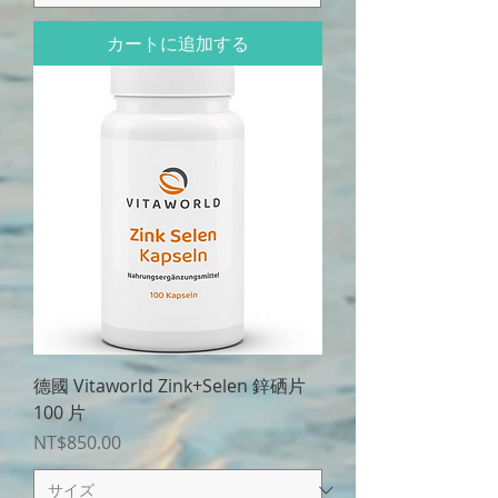
カートに追加する
德國 Vitaworld Zink+Selen 鋅硒片
100 片
価格
NT$850.00