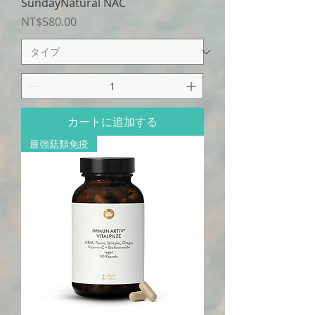
SundayNatural NAC
価格
NT$580.00
カートに追加する
最強菇類免疫