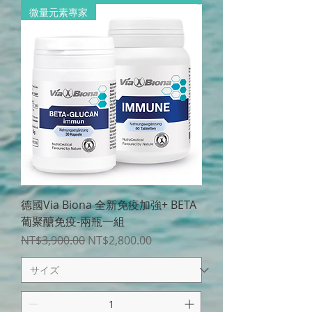
微量元素專家
德國Via Biona 全新免疫加強+ BETA
葡聚醣免疫-兩瓶一組
通常価格
セール価格
NT$3,900.00
NT$2,800.00