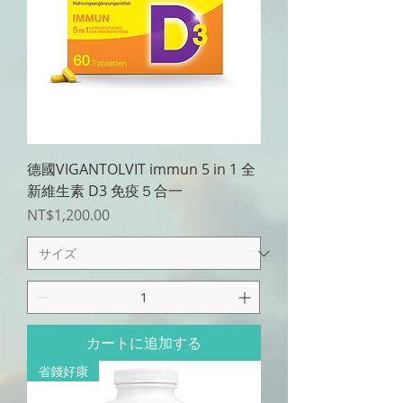
德國VIGANTOLVIT immun 5 in 1 全
新維生素 D3 免疫５合一
価格
NT$1,200.00
カートに追加する
省錢好康