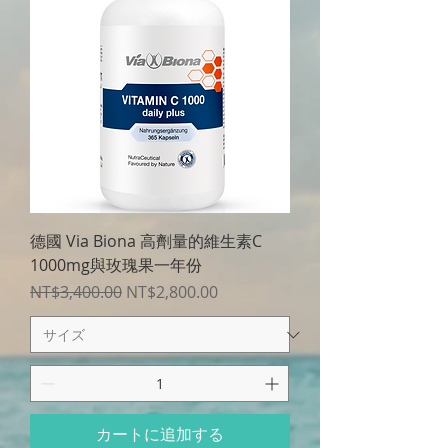
德國 Via Biona 高劑量的維生素C
1000mg與玫瑰果一年份
通常価格
セール価格
NT$3,400.00
NT$2,800.00
カートに追加する