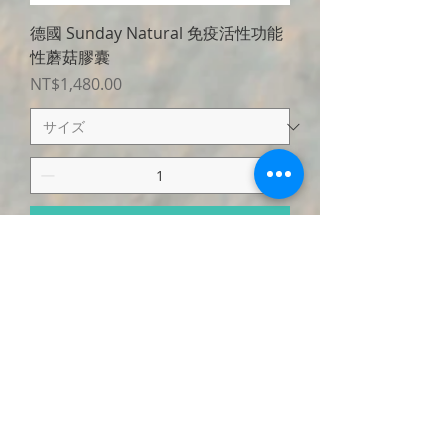
德國 Sunday Natural 免疫活性功能
性蘑菇膠囊
価格
NT$1,480.00
カートに追加する
高質量原料