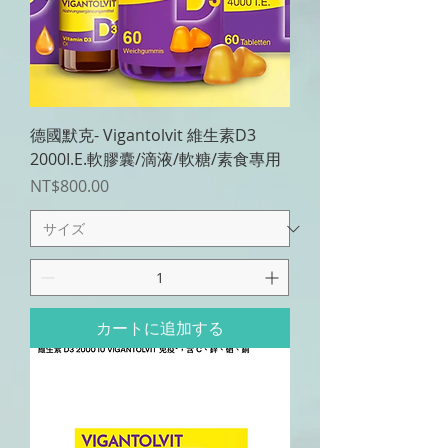
德國默克- Vigantolvit 維生素D3
2000I.E.軟膠囊/滴液/軟糖/素食專用
価格
NT$800.00
カートに追加する