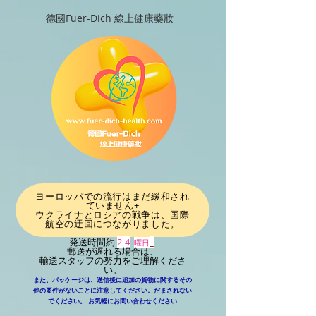
德國Fuer-Dich 線上健康藥妝
ヨーロッパでの流行はまだ緩和され
ていません+
ウクライナとロシアの戦争は、国際
航空の迂回につながりました
。
発送時間約
2-4
_
曜日
郵送が遅れる場合は、
輸送スタッフの努力をご理解くださ
い。
また、パッケージは、送信後に追加の貨物に関するその
他の要件がないことに注意してください。だまされない
​
でください。
お気軽にお問い合わせください