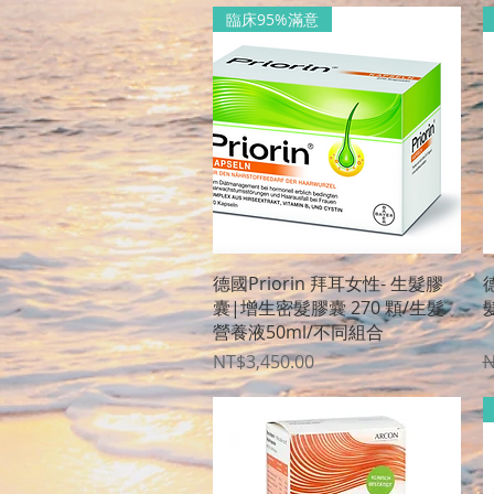
臨床95%滿意
クイックビュー
德國Priorin 拜耳女性- 生髮膠
德
囊|增生密髮膠囊 270 顆/生髮
營養液50ml/不同組合
〈
価格
NT$3,450.00
N