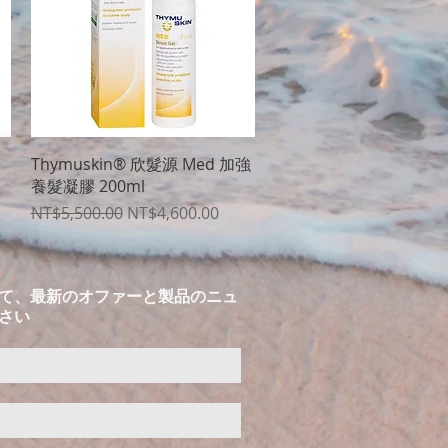
クイックビュー
Thymuskin® 欣髮源 Med 加強
養髮凝膠 200ml
通常価格
セール価格
NT$5,500.00
NT$4,600.00
て、最新のオファーと製品のニュ
さい