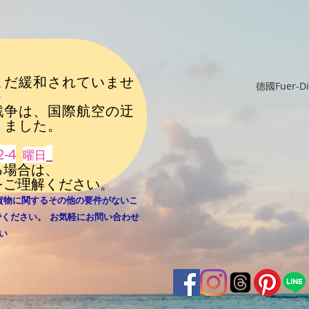
まだ緩和されていませ
德國Fuer-
+
戦争は、国際航空の迂
りました
。
2-4
_
曜日
る場合は、
をご理解ください。
貨物に関するその他の要件がないこ
​
でください。
お気軽にお問い合わせ
い