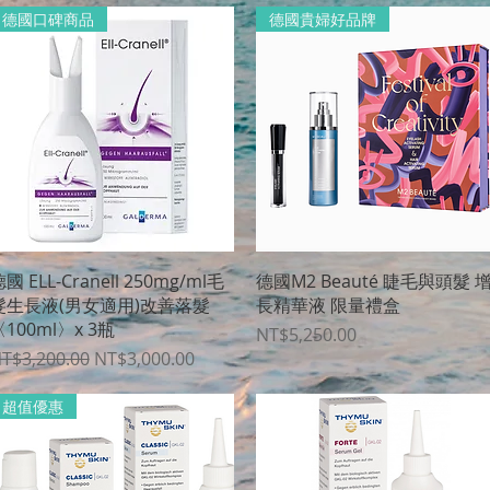
德國口碑商品
德國貴婦好品牌
クイックビュー
クイックビュー
國 ELL-Cranell 250mg/ml毛
德國M2 Beauté 睫毛與頭髮 
髮生長液(男女適用)改善落髮
長精華液 限量禮盒
100ml〉x 3瓶
価格
NT$5,250.00
通常価格
セール価格
T$3,200.00
NT$3,000.00
超值優惠