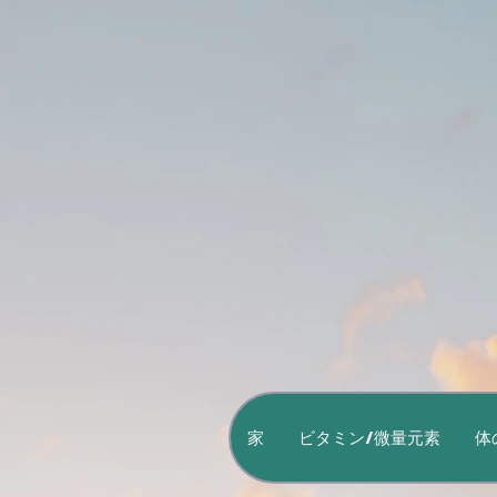
家
ビタミン/微量元素
体