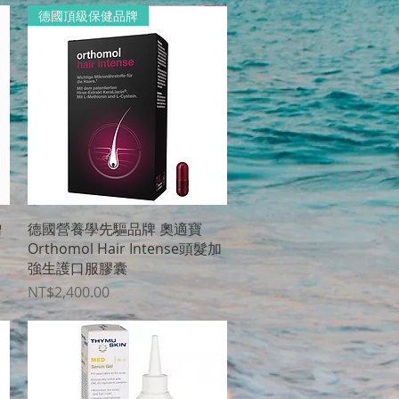
德國頂級保健品牌
クイックビュー
增
德國營養學先驅品牌 奧適寶
Orthomol Hair Intense頭髮加
強生護口服膠囊
価格
NT$2,400.00