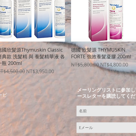
クイックビュー
クイックビュー
國欣髮源Thymuskin Classic
德國 欣髮源 THYMUSKIN
經典款 洗髮精 與 養髮精華液 各
FORTE 強效養髮凝膠 200ml
瓶 200ml
通常価格
セール価格
NT$5,800.00
NT$4,800.00
通常価格
セール価格
T$4,500.00
NT$3,950.00
メーリングリストに参加し
ービ
ースレターを購読してくだ