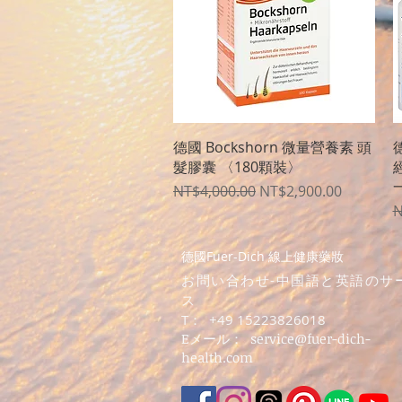
クイックビュー
德國 Bockshorn 微量營養素 頭
德
髮膠囊 〈180顆裝〉
一
通常価格
セール価格
NT$4,000.00
NT$2,900.00
N
德國Fuer-Dich 線上健康藥妝
お問い合わせ-中国語と英語のサ
ス
T：
+49 15223826018
Eメール：
service@fuer-dich-
health.com