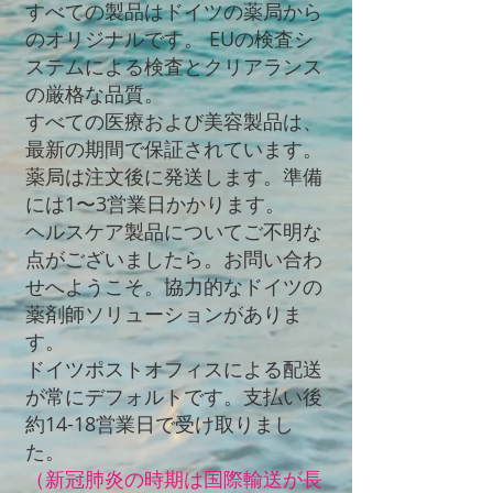
すべての製品はドイツの薬局から
のオリジナルです。 EUの検査シ
ステムによる検査とクリアランス
の厳格な品質。
すべての医療および美容製品は、
最新の期間で保証されています。
薬局は注文後に発送します。準備
には1〜3営業日かかります。
ヘルスケア製品についてご不明な
点がございましたら。お問い合わ
せへようこそ。協力的なドイツの
薬剤師ソリューションがありま
す。
ドイツポストオフィスによる配送
が常にデフォルトです。支払い後
約14-18営業日で受け取りまし
た。
（新冠肺炎の時期は国際輸送が長