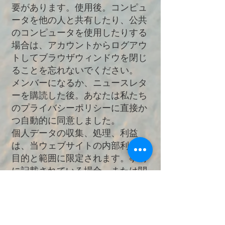
要があります。使用後。コンピュ
ータを他の人と共有したり、公共
のコンピュータを使用したりする
場合は、アカウントからログアウ
トしてブラウザウィンドウを閉じ
ることを忘れないでください。
メンバーになるか、ニュースレタ
ーを購読した後。あなたは私たち
のプライバシーポリシーに直接か
つ自動的に同意しました。
個人データの収集、処理、利益
は、当ウェブサイトの内部利用の
目的と範囲に限定されます。事前
に記載されている場合、または関
連する法律に準拠している場合を
除き、当ウェブサイトは第三者に
データを提供したり、他の目的で
使用したりすることはありませ