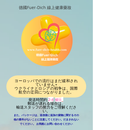
德國Fuer-Dich 線上健康藥妝
ヨーロッパでの流行はまだ緩和され
ていません+
ウクライナとロシアの戦争は、国際
航空の迂回につながりました
。
発送時間約
2-4
_
曜日
郵送が遅れる場合は、
輸送スタッフの努力をご理解くださ
い。
また、パッケージは、送信後に追加の貨物に関するその
他の要件がないことに注意してください。だまされない
​
でください。
お気軽にお問い合わせください