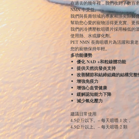
在過去的幾年裡，我們收到了數百
NMN 中受益。
我們與長壽領域的專家和頂尖獸醫
幫助您心愛的寵物活得更充實、更
我們的冷擠壓軟咀嚼片採用極低的
使用熱、水或膠化劑。
PET NMN 長壽咀嚼片為活躍和
您的寵物保持年輕。
多功能優勢
優化 NAD +和粒線體功能
提供天然抗發炎支持
改善關節和結締組織的結構完整
增強免疫力
增強心血管健康
緩解認知能力下降
減少氧化壓力
建議日常使用
4.5公斤以下。– 每天咀嚼 1 次，
4.5公斤以上。– 每天咀嚼 2 顆