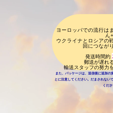
ヨーロッパでの流行は
ん
ウクライナとロシアの
回につなが
発送時間約
郵送が遅れ
輸送スタッフの努力
また、パッケージは、送信後に追加の
とに注意してください。だまされない
くださ