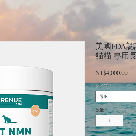
美國FDA認證
貓貓 專用長
価
NT$4,000.00
格
タイプ
*
選択
数量
*