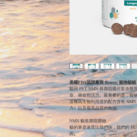
美國FDA認證廠商 Renue/ 寵物貓貓
貓用 PET NMN 長壽咀嚼片富含
命、壽命和活力。最重要的是，寵
這種高生物利用度的配方含有 NM
力）以及最高品質的魚油。
NMN 貓長壽咀嚼物
貓的衰老速度比我們快，我們的 PE
。
因