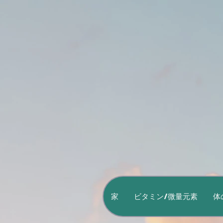
家
ビタミン/微量元素
体