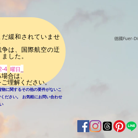
まだ緩和されていませ
德國Fuer-
+
戦争は、国際航空の迂
りました
。
2-4
_
曜日
る場合は、
をご理解ください。
貨物に関するその他の要件がないこ
​
でください。
お気軽にお問い合わせ
い