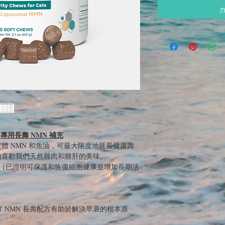
 專用長壽 NMN 補充
脂質體 NMN 和魚油，可最大限度地延長健康壽
物喜歡我們天然雞肉和雞肝的美味。
N（已證明可保護和恢復細胞健康並增加長期活
T NMN 長壽配方有助於解決早衰的根本原