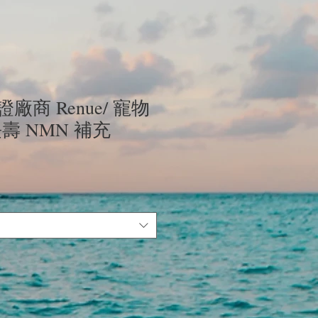
廠商 Renue/ 寵物
壽 NMN 補充