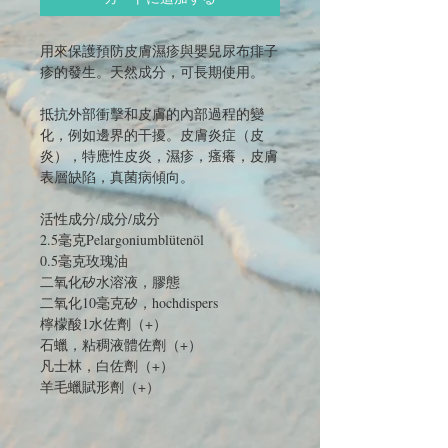
用來保護預防皮膚濕疹與嬰兒尿布痱子
疹的發生。天然成分，可長期使用。​​​​​​
抵抗外部衝擊和皮膚的內部過程的變
化，例如邊界的干擾。皮膚炎症（皮
炎），特應性皮炎，濕疹，瘙癢，皮膚
表層缺陷，真菌病傾向。
活性成分/成分/成分
2.5毫克Pelargoniumblütenöl
0.5毫克玫瑰油
二氧化矽水溶液，膠態
二氧化10毫克矽，hochdispers
檸檬酸1水佐劑（+）
石蠟，粘稠液體佐劑（+）
凡士林，白佐劑（+）
羊毛蠟賦形劑（+）