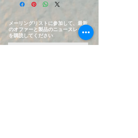
メーリングリストに参加して、最新
のオファーと製品のニュースレター
を購読してください
サブスクリプション情報を送信する
お問い合わせ-中国語と英語のサービス
T：
+49 15223826018
Eメール：
service@fuer-dich-health.com
©2015-2021byFuer-Dich online Health
Store、
GERMANY