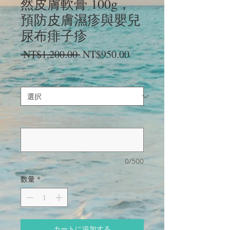
然皮膚軟膏 100g，
預防皮膚濕疹與嬰兒
尿布痱子疹
通
セ
 NT$1,200.00 
NT$950.00
常
ー
価
ル
サイズ
*
格
価
格
100g,嬰兒必備商品 (オプション)
0/500
数量
*
カートに追加する