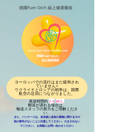
德國Fuer-Dich 線上健康藥妝
ヨーロッパでの流行はまだ緩和され
ていません+
ウクライナとロシアの戦争は、国際
航空の迂回につながりました
。
発送時間約
2-4
_
曜日
郵送が遅れる場合は、
輸送スタッフの努力をご理解くださ
い。
また、パッケージは、送信後に追加の貨物に関するその
他の要件がないことに注意してください。だまされない
​
でください。
お気軽にお問い合わせください