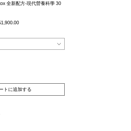
 Detox 全新配方-現代營養科學 30
1,900.00
セ
ー
ル
価
格
ートに追加する