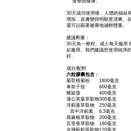
進整體健康。
30天成功使用後，人體的福祉
增加，皮膚變得明顯更清爽。在大多
還可以顯著健康地減輕體重。
建議劑量：
30天為一療程。成人每天服用 
起服用。我們建議您使用純淨的
好。
成分/配料
六粒膠囊包含：
菊苣根菊粉
1800毫克
車前子殼
600毫克
螺旋藻
400毫克
蒲公英葉萃取物
300毫克
洋薊葉萃取物
250毫克
其中洋薊素
6.3毫克
蕁麻根萃取物
200毫克
百里香萃取物
180毫克
水飛薊籽萃取物
120毫克