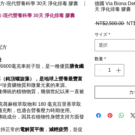
德國 Via Biona
天 淨化排毒 膠囊
全新配方-現代營養科學 30天 淨化排毒 膠囊
 NT$2,500.00 
通
NT$
常
サイズ
*
価
格
選択
配方
数量
*
段
粉和600毫克車前子殼，是一種優質
膳食纖
藻（鈍頂螺旋藻），是地球上營養最豐富
中珍貴礦物質和微量元素的來源。
種傳統的植物物質，幾個世紀以來一直被
カ
毫克蕁麻根萃取物和 180 毫克百里香萃取
補充劑，也適合營養壓力時期使用。
傳統成分，因其在植物性身體支持方面發
維持正常的
電解質平衡
，
減輕疲勞
，並促