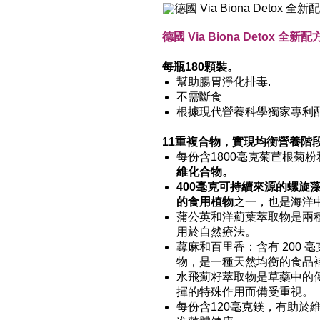
德國 Via Biona Detox 
每瓶180顆裝。
幫助腸胃淨化排毒.
不需斷食
根據現代營養科學獨家專利
11重複合物，實現均衡營養階
每份含1800毫克菊苣根菊
維化合物。
400毫克可持續來源的螺旋
的食用植物
之一，也是海洋
蒲公英和洋薊葉萃取物是兩
用於自然療法。
蕁麻和百里香：含有 200 
物，是一種天然均衡的食品
水飛薊籽萃取物是草藥中的
揮的特殊作用而備受重視。
每份含120毫克鎂，有助於