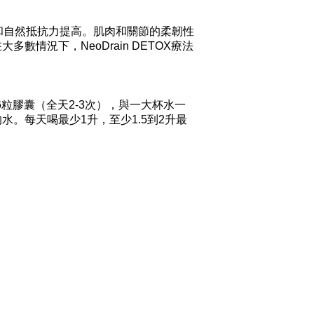
和自然抵抗力提高。肌肉和關節的柔韌性
數情況下，NeoDrain DETOX療法
6粒膠囊（全天2-3次），與一大杯水一
水。每天喝最少1升，至少1.5到2升最