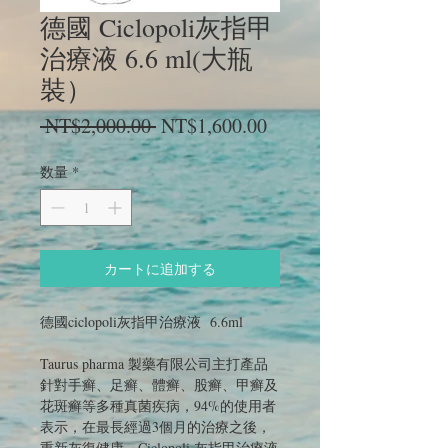
德國 Ciclopoli灰指甲
治療液 6.6 ml(大瓶
裝）
通
セ
 NT$2,000.00 
NT$1,600.00
常
ー
価
ル
数量
*
格
価
格
カートに追加する
德國ciclopoli灰指甲治療液 6.6ml
Taurus pharma 製藥有限公司主打產品
針對手癣、足癣、體癣、股癣、甲癣及
花斑癣等多種真菌疾病，94%的使用者
表示，在最長經過3個月的治療之後，
重新灰復健康。Ciclopoli 灰指甲治療液