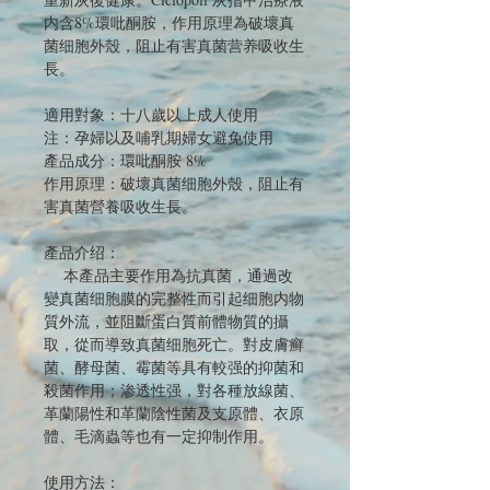
内含8%環吡酮胺，作用原理為破壞真
菌细胞外殼，阻止有害真菌营养吸收生
長。
適用對象：十八歲以上成人使用
注：孕婦以及哺乳期婦女避免使用
產品成分：環吡酮胺 8%
作用原理：破壞真菌细胞外殼，阻止有
害真菌營養吸收生長。
產品介绍：
本產品主要作用為抗真菌，通過改
變真菌细胞膜的完整性而引起细胞内物
質外流，並阻斷蛋白質前體物質的攝
取，從而導致真菌细胞死亡。對皮膚癣
菌、酵母菌、霉菌等具有較强的抑菌和
殺菌作用；渗透性强，對各種放線菌、
革蘭陽性和革蘭陰性菌及支原體、衣原
體、毛滴蟲等也有一定抑制作用。
使用方法：