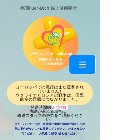
德國Fuer-Dich 線上健康藥妝
ヨーロッパでの流行はまだ緩和され
ていません+
ウクライナとロシアの戦争は、国際
航空の迂回につながりました
。
発送時間約
2-4
_
曜日
郵送が遅れる場合は、
輸送スタッフの努力をご理解くださ
い。
また、パッケージは、送信後に追加の貨物に関するその
他の要件がないことに注意してください。だまされない
​
でください。
お気軽にお問い合わせください