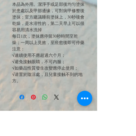
本品為外用。潔淨手或足部後均匀塗抹
於患處以及甲部邊缘，可對病甲修整後
塗抹；官方建議睡前塗抹上，30秒後會
乾燥，是水溶性的，第二天早上可以很
容易用清水洗掉
每日1次，塗抹應停留30秒時間至乾
燥；一周以上見效，至痊愈後即可停藥
注意：
√連續使用不應超過六个月；
√避免接触眼睛，不可内服；
√如藥品性質發生改變應停止使用；
√请置於陰涼處，且兒童接触不到的地
方。
メーリングリストに参加して、最新
のオファーと製品のニュースレター
を購読してください