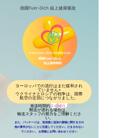
德國Fuer-Dich 線上健康藥妝
ヨーロッパでの流行はまだ緩和され
ていません+
ウクライナとロシアの戦争は、国際
航空の迂回につながりました
。
発送時間約
2-4
_
曜日
郵送が遅れる場合は、
輸送スタッフの努力をご理解くださ
い。
また、パッケージは、送信後に追加の貨物に関するその
他の要件がないことに注意してください。だまされない
​
でください。
お気軽にお問い合わせください