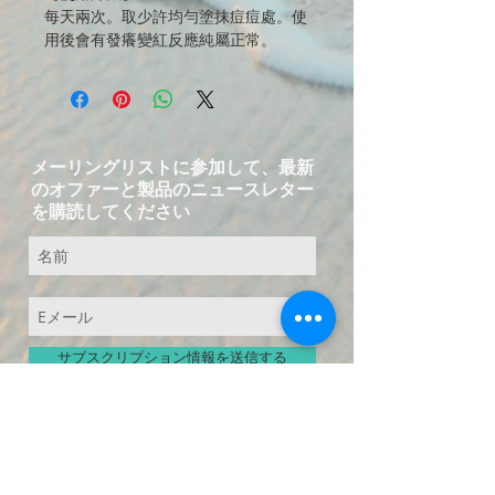
每天兩次。取少許均勻塗抹痘痘處。使
用後會有發癢變紅反應純屬正常。
メーリングリストに参加して、最新
のオファーと製品のニュースレター
を購読してください
サブスクリプション情報を送信する
お問い合わせ-中国語と英語のサービス
T：
+49 15223826018
Eメール：
service@fuer-dich-health.com
©2015-2021byFuer-Dich online Health
Store、
GERMANY