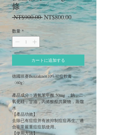
條
通
セ
 NT$900.00 
NT$800.00
常
ー
価
ル
数量
*
格
価
格
カートに追加する
德國班赛Benzaknen10%祛痘軟膏
〈60g〉
產品成分：過氧苯甲酰 50mg ，鈉，二
氧化硅，甘油，丙烯酸酯共聚物，蒸馏
水
【產品功效】
去除已有痘痘并有效抑制痘痘再生。適
合非常嚴重痘痘肌使用。
【使用方法】