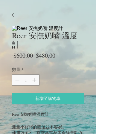
Reer 安撫奶嘴 溫度
計
一
促
 $600.00 
$480.00
般
銷
價
價
數量
*
格
格
新增至購物車
Reer安撫奶嘴溫度計
測量小寶寶的體溫並不容易。
使用REER ，寶寶甚至都不會注意到測