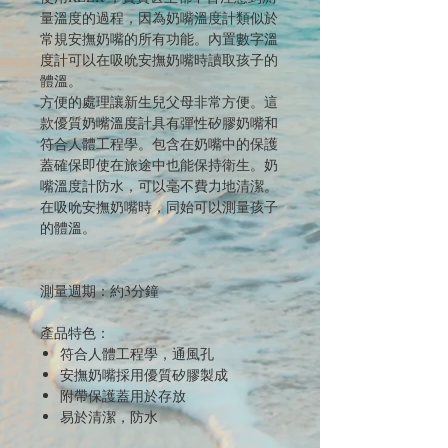
量溫度的過程，因為奶嘴溫度計類似於
常規安撫奶嘴的所有功能。內置數字溫
度計可以在吸吮安撫奶嘴時讀取孩子的
體溫。
方便的處理讓新生兒父母非常方便。這
款優質奶嘴溫度計具有彈性矽膠奶嘴和
符合人體工程學。包含在奶嘴中的保護
蓋確保即使在旅途中也能保持衛生。奶
嘴溫度計防水，可以毫不費力地清潔。
在吸吮安撫奶嘴時，同始可以測量孩子
的體溫。
測量週期：約3分鐘
產品特色：
符合人體工程學，通風孔
安撫奶嘴採用優質矽膠製成
附帶保護蓋用於存放
易於清潔，防水