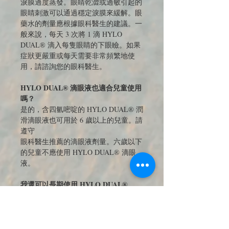
淚膜過度蒸發。眼睛乾澀或過敏引起的
眼睛刺激可以通過穩定淚膜來緩解。眼
藥水的劑量應根據眼科醫生的建議。一
般來說，每天 3 次將 1 滴 HYLO
DUAL® 滴入每隻眼睛的下眼瞼。如果
症狀更嚴重或每天需要非常頻繁地使
用，請諮詢您的眼科醫生。
HYLO DUAL® 滴眼液也適合兒童使用
嗎？
是的，含四氫嘧啶的 HYLO DUAL® 潤
滑滴眼液也可用於 6 歲以上的兒童。請
遵守
眼科醫生推薦的滴眼液劑量。六歲以下
的兒童不應使用 HYLO DUAL® 滴眼
液。
我還可以長期使用 HYLO DUAL®
嗎？
HYLO DUAL®潤滑滴眼液一般適合長
期使用。由於不含防腐劑和磷酸鹽，即
使長期使用，滴眼液也具有良好的耐受