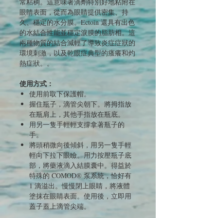
常粘稠。這意味著滴劑特別好地粘附在
眼睛表面，從而為眼睛提供密集、持
久、穩定的水分膜。Ectoin 還具有出色
的水結合性能並穩定淚膜的脂肪相。這
兩種物質的結合減輕了導致炎症症狀的
環境刺激，以及乾眼症典型的瘙癢和灼
熱症狀。
。
使
用方式：
使用前取下保護帽。
握住瓶子，滴管尖朝下。將拇指放
在瓶肩上，其他手指放在瓶底。
用另一隻手輕輕支撐拿著瓶子的
手。
將頭稍微向後傾斜，用另一隻手輕
輕向下拉下眼瞼。用力按壓瓶子底
部，將藥液滴入結膜囊中。得益於
特殊的 COMOD® 泵系統，恰好有
1 滴溢出。慢慢閉上眼睛，將液體
塗抹在眼睛表面。使用後，立即用
蓋子蓋上滴管尖端。