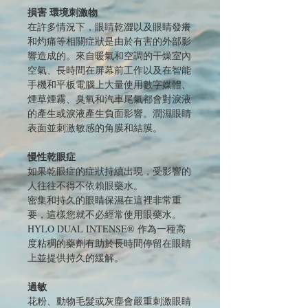
損害 環境刺激物
在許多情況下，眼睛乾澀以及眼睛發癢
和灼痛等相關症狀是由於有害的外部影
響造成的。來自暖氣和空調的干燥室內
空氣、長時間在屏幕前工作以及在智能
手機和平板電腦上大量使用數字媒體、
煙草煙霧、臭氧和汽車尾氣都會對淚液
的產生或淚液產生負面影響。潤濕眼睛
表面並刺激敏感的角膜和結膜。
慢性乾眼症
如果乾眼症的症狀持續出現，受影響的
人往往不得不依賴眼藥水。
密集和持久的眼睛保濕在這裡非常重
要，這樣您就不必經常使用眼藥水。
HYLO DUAL INTENSE® 作為一種高
度粘稠的藥劑有助於長時間停留在眼睛
上並提供持久的緩解。
過敏
花粉、動物毛髮或灰塵會嚴重刺激眼睛