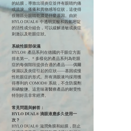
的結膜，導致出現炎症並伴有眼睛灼痛
或流淚、瘙癢和異物感等症狀，這使得
很難區分眼睛乾澀是什麼原因。由於
HYLO DUAL® 中透明質酸和四氫嘧啶
的活性成分組合，可以緩解過敏或炎症
刺激以及乾眼症狀。
系統性眼部保濕
HYLO® 產品系列在德國的干眼症方面
排名第一。* 多樣化的產品系列為乾眼
症的每個階段提供合適的產品——偶爾
保濕以及炎症引起的症狀——基因或慢
性乾眼症的形式。所有滴眼液均採用獲
得專利的 COMOD® 系統，不含防腐劑
和磷酸鹽。這意味著醫療產品的耐受性
特別好且非常經濟。
常見問題與解答：
HYLO DUAL® 滴眼液應多久使用一
次？
HYLO DUAL® 滋潤角膜和結膜，防止