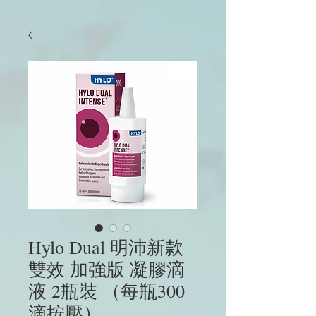
Hylo Dual 明沛新款
雙效 加強版 凝膠滴
液 2瓶裝 （每瓶300
滴按壓）