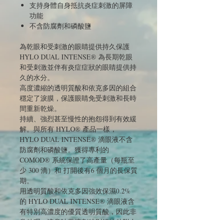
支持身體自身抵抗炎症刺激的屏障
功能
不含防腐劑和磷酸鹽
為乾眼和受刺激的眼睛提供持久保護
HYLO DUAL INTENSE® 為長期乾眼
和受刺激並伴有炎症症狀的眼睛提供持
久的水分。
高度濃縮的透明質酸和依克多因的組合
穩定了淚膜，保護眼睛免受刺激和長時
間重新乾燥。
持續、強烈甚至慢性的抱怨得到有效緩
解。與所有 HYLO® 產品一樣，
HYLO DUAL INTENSE® 滴眼液不含
防腐劑和磷酸鹽。獲得專利的
COMOD® 系統保證了高產量（每瓶至
少 300 滴）和 打開後有6 個月的長保質
期。
用透明質酸和依克多因強效保濕0.2%
的 HYLO DUAL INTENSE® 滴眼液含
有特別高濃度的優質透明質酸，因此非