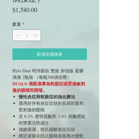
價
$1,580.00
格
數量
*
新增至購物車
Hylo Dual 明沛新款 雙效 加強版 凝膠
滴液 2瓶裝 （每瓶300滴按壓）
DUAL® 滴眼液專為乾眼症或受過敏刺
激的眼睛而開發。
慢性炎症與乾眼症的強化療法
適用於伴有炎症症狀的長期乾眼和
受刺激的眼睛
含 0.2% 透明質酸和 2.0% 四氫嘧啶
的雙重活性成分
強效保濕，持久緩解炎症症狀
穩定淚膜並防止眼睛表面再次變乾