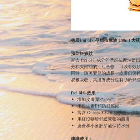
德國frei öl® 孕婦按摩油 200ml 大瓶
預防妊娠紋
富含 frei öl® 成分的孕婦按
分和天然油的油組合物，可以有效
同時，隨著嬰兒的成長，皮膚仍保
易被吸收，其滋養成分也有助於舒
frei öl®-效果：
增加皮膚彈性35%
用維生素E預防妊娠紋
富含 Omega 3 和 6 脂肪酸，強
用紅沒藥醇舒緩緊張的肌膚
蘆薈和小麥胚芽油保持水分
建議使用：