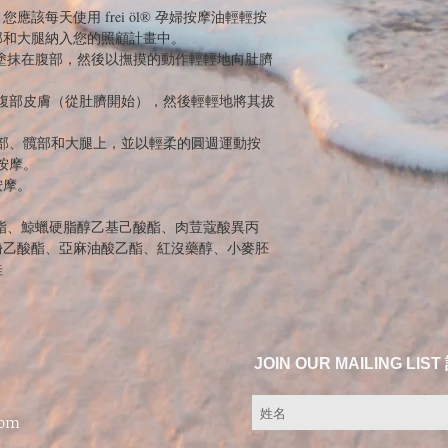
該每天使用 frei öl® 孕婦按摩油輕輕按
部和大腿納入您的照顧計畫中。
摩油大量塗抹在腹部，然後以撫摸的動作輕輕地向肚臍
腹部皮膚（從肚臍開始），然後輕輕地將其拔
部、髖部和大腿上，並以輕柔的圓週運動按
按摩。
按摩。
酯、鯨蠟硬脂醇乙基己酸酯、肉荳蔻酸異丙
酚乙酸酯、亞麻油酸乙酯、紅沒藥醇、小麥胚
桂
JOIN OUR MAILING 
com