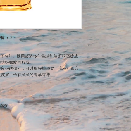
裝 x 2
摩油是出了名的。採用經過多年嘗試和驗證的高效成
預防妊娠紋的形成。
持良好的彈性，可以很好地伸展。這種油很容
緩皮膚。帶有淡淡的香草香味。
效滋養