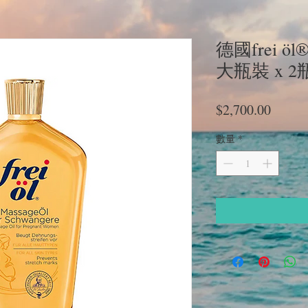
德國frei ö
大瓶裝 x 2
價
$2,700.00
格
數量
*