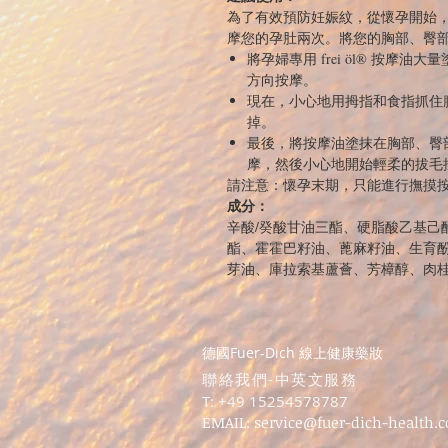
為了有效預防妊娠紋，從懷孕開始，您應
摩您的孕肚兩次。將您的胸部、臀
將孕婦專用 frei öl® 按
方向按摩。
現在，小心地用拇指和食指抓住
掉。
最後，將按摩油塗抹在胸部、臀
摩，然後小心地開始輕柔的拔毛
請注意：懷孕末期，只能進行撫摸
成分：
辛酸/癸酸甘油三酯、硬脂酸乙基己
酯、霍霍巴籽油、蓖麻籽油、生育
芽油、庫拉索基蘆薈、芳樟醇、肉
德國Fuer-Dich 線上健康藥妝
​聯絡我們-中英文服務
T: +49 15254578787
EMAIL:
service@fuer-dich-health.