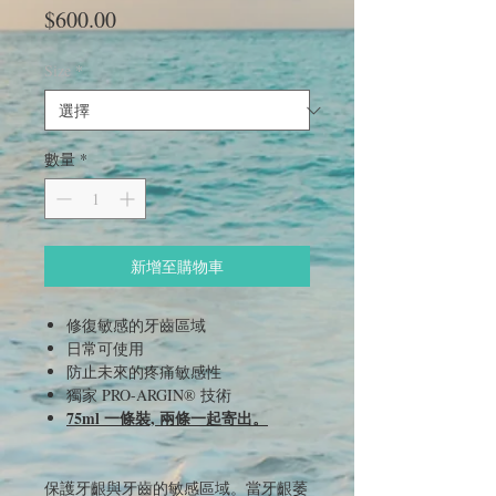
價
$600.00
格
Size
*
數量
*
新增至購物車
修復敏感的牙齒區域
日常可使用
防止未來的疼痛敏感性
獨家 PRO-ARGIN® 技術
75ml 一條裝, 兩條一起寄出。
保護牙齦與牙齒的敏感區域。當牙齦萎