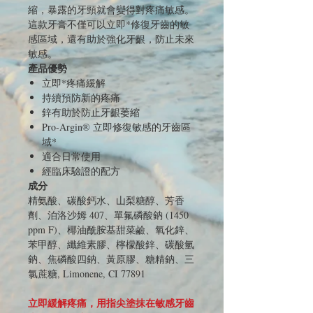
縮，暴露的牙頸就會變得對疼痛敏感。
這款牙膏不僅可以立即*修復牙齒的敏
感區域，還有助於強化牙齦，防止未來
敏感。
產品優勢
立即*疼痛緩解
持續預防新的疼痛
鋅有助於防止牙齦萎縮
Pro-Argin® 立即修復敏感的牙齒區
域*
適合日常使用
經臨床驗證的配方
成分
精氨酸、碳酸鈣水、山梨糖醇、芳香
劑、泊洛沙姆 407、單氟磷酸鈉 (1450
ppm F)、椰油酰胺基甜菜鹼、氧化鋅、
苯甲醇、纖維素膠、檸檬酸鋅、碳酸氫
鈉、焦磷酸四鈉、黃原膠、糖精鈉、三
氯蔗糖, Limonene, CI 77891
立即緩解疼痛，用指尖塗抹在敏感牙齒