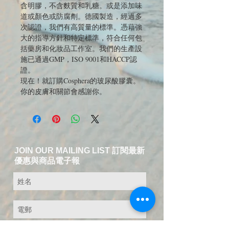
含明膠，不含麩質和乳糖。或是添加味
道或顏色或防腐劑。德國製造，經過多
次認證，我們有高質量的標準。憑藉強
大的指導方針和特定標準，符合任何包
括藥房和化妝品工作室。我們的生產設
施已通過GMP，ISO 9001和HACCP認
證。
現在！就訂購Cosphera的玻尿酸膠囊。
你的皮膚和關節會感謝你。
JOIN OUR MAILING LIST 訂閱最新
優惠與商品電子報
送出訂閱資料