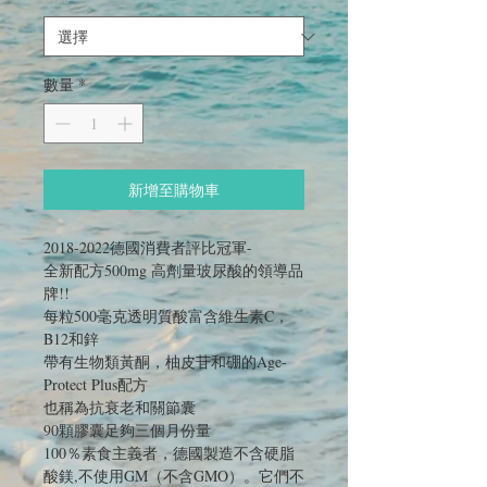
數量
*
新增至購物車
2018-2022德國消費者評比冠軍-
全新配方500mg 高劑量玻尿酸的領導品
牌!!
每粒500毫克透明質酸富含維生素C，
B12和鋅
帶有生物類黃酮，柚皮苷和硼的Age-
Protect Plus配方
也稱為抗衰老和關節囊
90顆膠囊足夠三個月份量
100％素食主義者，德國製造不含硬脂
酸鎂,不使用GM（不含GMO）。它們不