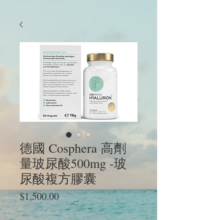
德國 Cosphera 高劑
量玻尿酸500mg -玻
尿酸複方膠囊
價
$1,500.00
格
Size
*