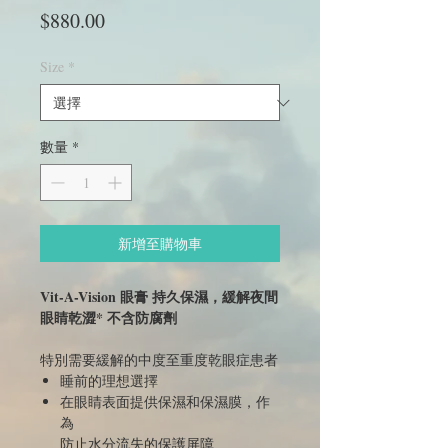
價
$880.00
格
Size
*
數量
*
新增至購物車
Vit-A-Vision 眼膏 持久保濕，緩解夜間
眼睛乾澀* 不含防腐劑
特別需要緩解的中度至重度乾眼症患者
睡前的理想選擇
在眼睛表面提供保濕和保濕膜，作
為
防止水分流失的保護屏障