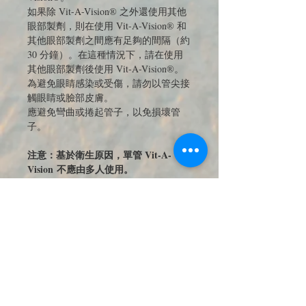
如果除 Vit-A-Vision® 之外還使用其他
眼部製劑，則在使用 Vit-A-Vision® 和
其他眼部製劑之間應有足夠的間隔（約
30 分鐘）。在這種情況下，請在使用
其他眼部製劑後使用 Vit-A-Vision®。
為避免眼睛感染或受傷，請勿以管尖接
觸眼睛或臉部皮膚。
應避免彎曲或捲起管子，以免損壞管
子。
注意：基於衛生原因，單管 Vit-A-
Vision 不應由多人使用。
有效成分
右泛醇
視黃醇棕櫚酸酯
DL-α-生育醇醋酸酯
輔料
石蠟，濃稠
鯨蠟硬脂醇
純水