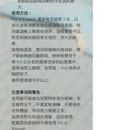
形眼鏡或眼睛診斷程序造成的應
力。
使用方法：
Vit-A-Vision® 通常每天使用 3 次，以
持久改善淚膜並強化保護眼睛表面。特
別建議晚上睡覺前使用，這樣藥膏可以
對受刺激的眼睛產生強烈、持久的效
果。
旋開保護蓋，將頭部稍微向後傾斜，將
下眼瞼稍微拉離眼睛。輕輕按壓管子，
將 0.5 公分長的藥膏塗抹到結膜囊中。
慢慢地閉上眼睛。使用後，小心地再次
關閉管子。
施用應連續30天以上。
注意事項與警告：
使用後可能會出現暫時性視力模糊；在
這種情況下，不要駕駛車輛，不要操作
任何機器，等待視力恢復正常。
如果您對任何成分過敏，請勿使用。
配戴隱形眼鏡時不應使用 Vit-A-
Vision®。