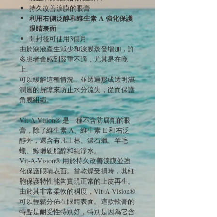
持久改善淚膜的眼膏
利用右側泛醇和維生素 A 強化保護
眼睛表面
開封後可使用3個月
由於淚液產生減少和淚膜蒸發增加，許
多患者會感到嚴重不適，尤其是在晚
上.
可以緩解這種情況，並透過形成透明濕
潤層的屏障來防止水分流失，從而保護
角膜組織。
Vit-A-Vision® 是一種不含防腐劑的眼
膏，除了維生素 A、維生素 E 和右泛
醇外，還含有凡士林、濃石蠟、羊毛
蠟、鯨蠟硬脂醇和純淨水。
Vit-A-Vision® 用於持久改善淚膜並強
化保護眼睛表面。當乾燥受損時，其細
胞保護特性能夠實現正常的上皮再生。
由於其非常柔軟的稠度，Vit-A-Vision®
可以輕鬆分佈在眼睛表面。這款軟膏的
特點是耐受性特別好，特別是因為它含