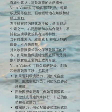
有維生素 A，這是淚膜的天然成分。
Vit-A-Vision® 可緩解眼睛灼熱、乾燥
或疲勞等症狀。眼瞼輕鬆地在角膜和結
膜上滑動。
右泛醇在體內轉化為泛酸，是 B 群維
生素之一。右泛醇增加水結合能力，易
於被皮膚吸收並具有滋養特性。
含有維生素 A、維生素 E 和右泛醇的
眼膏，不含防腐劑。
持久改善淚膜並強化保護乾眼症的眼
表。如果細胞保護特性因乾燥而受損，
則可以實現正常的上皮再形成。
Vit-A-Vision® 可持久緩解乾燥、刺激
和輕度刺激症狀，尤其是
如果遇到環境壓力，例如來自空
調、風或空氣污染，例如來自香菸
煙霧或
用於因密集觀看（例如電腦螢幕、
顯微鏡或長途汽車旅行）引起的疲
勞和視覺壓力
機械應力，例如配戴硬式或軟式隱