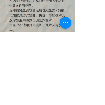
前應諮詢醫生。避免同時服用其他含維
生素A的補充劑。
服用抗凝血藥物者服用含維生素K的補
充劑前應諮詢醫師。男性、停經後婦女
及孕婦服用鐵劑前應諮詢醫師。
本產品不適用於18歲以下兒童及青少
年。
JOIN OUR MAILING LIST 訂閱最新
優惠與商品電子報
送出訂閱資料
​聯絡我們-中英文服務