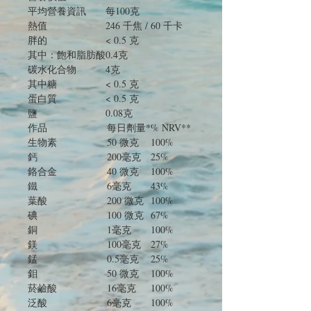
平均營養資訊
每100克
熱值
246 千焦 / 60 千卡
胖的
< 0.5 克
其中：飽和脂肪酸
0.4克
碳水化合物
4克
其中糖
< 0.5 克
蛋白質
< 0.5 克
鹽
0.08克
作品
每日劑量*
% NRV**
生物素
50 微克
100%
鈣
200毫克
25%
鉻合金
40 微克
100%
鐵
6毫克
43%
葉酸
200 微克
100%
碘
100 微克
67%
銅
1毫克
100%
鎂
100毫克
27%
錳
0.5毫克
25%
鉬
50 微克
100%
菸鹼酸
16毫克
100%
泛酸
6毫克
100%