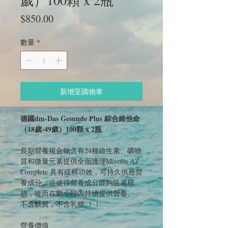
歲）100顆 x 2瓶
價
$850.00
格
數量
*
新增至購物車
德國dm-Das Gesunde Plus 綜合維他命
（18歲-49歲）100顆 x 2瓶
長期營養複合物含有24種維生素、礦物
質和微量元素提供全面護理Mivolis AZ
Complete 具有緩釋功效，可持久供​​應營
養成分。這使得營養成分能夠延遲釋
放，從而在數小時內持續提供營養。
不含麩質，不含乳糖.！！
營養價值