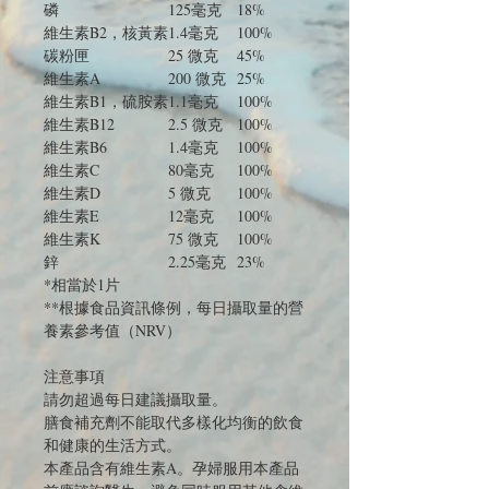
磷
125毫克
18%
維生素B2，核黃素
1.4毫克
100%
碳粉匣
25 微克
45%
維生素A
200 微克
25%
維生素B1，硫胺素
1.1毫克
100%
維生素B12
2.5 微克
100%
維生素B6
1.4毫克
100%
維生素C
80毫克
100%
維生素D
5 微克
100%
維生素E
12毫克
100%
維生素K
75 微克
100%
鋅
2.25毫克
23%
*相當於1片
**根據食品資訊條例，每日攝取量的營
養素參考值（NRV）
注意事項
請勿超過每日建議攝取量。
膳食補充劑不能取代多樣化均衡的飲食
和健康的生活方式。
本產品含有維生素A。孕婦服用本產品