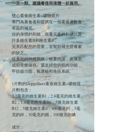
一天一顆。建議餐後與液體一起服用。
雙心素食維生素+礦物質片
專門為素食者和提供在一個素食者飲食
有益的補充。
你的身體鈣和鐵，痕量元素鋅和碘以及
許多維生素B和維生素d 。
完美匹配您的需要，並幫助補充營養素
的缺乏。
促進您的神經系統，能量代謝，血液形
成和骨骼保存。還支持您的肌肉功能，
甲狀腺功能，氧運輸和免疫系統。
1片劑的Doppelherz素食維生素+礦物質
片劑包含：
2.2毫克的維生素B1，2.8毫克的維生素
B2，1.4毫克維生素B6，5微克維生素
B12，5微克維生素d，400毫克鈣，5毫
克的鋅，10毫克的鐵，100微克的碘
成分：