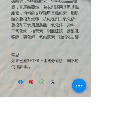
碳酸鈣，填料纖維素，填料Gummin樹
膠，富馬酸亞鐵，包衣劑羥丙基甲基纖
維素，填料的交聯羧甲基纖維素，脂肪
酸的脫模劑鎂鹽，抗結塊劑二氧化矽，
脫模劑可食用脂肪酸，氧化鋅，染料，
二氧化鈦，核黃素，硝酸硫胺，鹽酸吡
哆醇，碘化鉀，氰鈷胺素，膽鈣化甾醇
禁忌
如果已知對任何上述成分過敏，則不應
使用該產品。
JOIN OUR MAILING LIST 訂閱最新
優惠與商品電子報