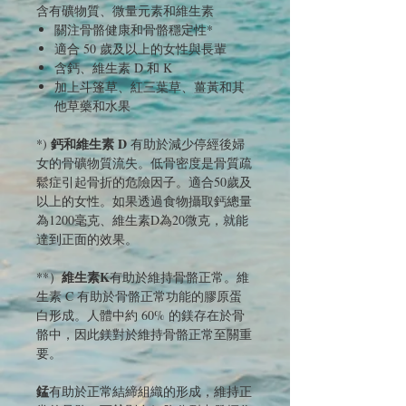
含有礦物質、微量元素和維生素
關注骨骼健康和骨骼穩定性*
適合 50 歲及以上的女性與長輩
含鈣、維生素 D 和 K
加上斗篷草、紅三葉草、薑黃和其
他草藥和水果
鈣和維生素 D
*)
有助於減少停經後婦
女的骨礦物質流失。低骨密度是骨質疏
鬆症引起骨折的危險因子。適合50歲及
以上的女性。如果透過食物攝取鈣總量
為1200毫克、維生素D為20微克，就能
達到正面的效果。
維生素K
**）
有助於維持骨骼正常。維
生素 C 有助於骨骼正常功能的膠原蛋
白形成。人體中約 60% 的鎂存在於骨
骼中，因此鎂對於維持骨骼正常至關重
要。
錳
有助於正常結締組織的形成，維持正