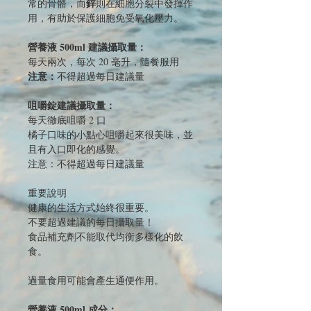
鋅
常的骨骼，而
則在細胞分裂中發揮作
用，有助於保護細胞免受氧化壓力。
營養液 500ml 建議攝取量：
每天兩次，每次 20 毫升，隨餐服用
注意：
不得超過每日建議量
咀嚼錠建議攝取量：
每天徹底咀嚼 2 口
橘子口味的小點心咀嚼起來很美味，並
且有入口即化的感覺。
注意：不得超過每日建議量
重要說明
健康的生活方式始終很重要。
不要超過建議的每日攝取量！
食品補充劑不能取代均衡多樣化的飲
食。
過量食用可能會產生通便作用。
營養液 500ml 成分：