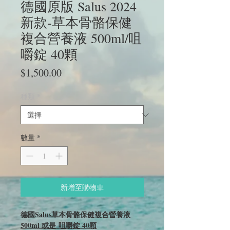
德國原版 Salus 2024
新款-草本骨骼保健
複合營養液 500ml/咀
嚼錠 40顆
價
$1,500.00
格
種類
*
數量
*
新增至購物車
德國Salus草本骨骼保健複合營養液
500ml 或是 咀嚼錠 40顆