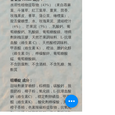
水溶性植物提取物（43%）（來自蕁麻
葉、斗篷草、紅三葉草、薑黃、茴香、
玫瑰果皮、蓍草、蒲公英、橄欖葉）、
龍舌蘭糖漿、水、玫瑰果泥、濃縮橙汁
（6%）、芒果泥（5%）、乳酸鈣、葡
萄糖酸鈣、乳酸鎂、葡萄糖酸鎂、增稠
劑刺槐豆膠、天然芒果調味料、L-抗壞
血酸（維生素 C）、天然酸橙調味料、
甲萘醌（維生素 K）、橙油、膽鈣化醇
（維生素 D）、檸檬酸鋅、葡萄糖酸
錳、葡萄糖酸銅。
不含防腐劑、不含酒精、不含乳糖、無
麩質
咀嚼錠 成分：
甜味劑麥芽糖醇，棕櫚脂，碳酸鈣，脫
脂奶粉，椰子粉，氧化鎂，L-抗壞血酸
鈉（維生素C），穩定劑卵磷脂，甲萘
醌（維生素K），酸化劑檸檬酸，天然
橙子香精，色素辣椒粉提取物，抗氧化
劑（抗壞血酸脂肪酸酯，高生育酚提取