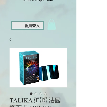
of the transport staff
會員登入
TALIKA 🇫🇷 法國