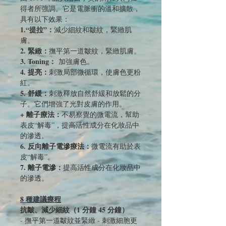
得者所強調。它是電脈衝的溫和擴散，
具有以下效果：
1.“提拉”：
減少細紋和皺紋，緊緻肌
膚。
2. 緊緻：
撫平第一道皺紋，緊緻肌膚。
3. Toning：
加強膚色。
4. 提亮：
刺激局部微循環，使膚色更粉
紅。
5. 舒緩：
刺激釋放自然舒緩和放鬆的分
子。它們增強了光對皮膚的作用。
+ 離子療法：
不易察覺的微電流，幫助
表皮“解毒”，提高活性成分在化妝品中
的滲透。
6. 反向離子電滲療法：
微電流有助於表
皮“解毒”。
7. 離子電滲：
提高活性成分在化妝品中
的滲透。
8 種建議療程
抗皺、減少細紋（1 分鐘 45 分鐘）
- 撫平第一道皺紋並緊緻 - 刺激細胞更