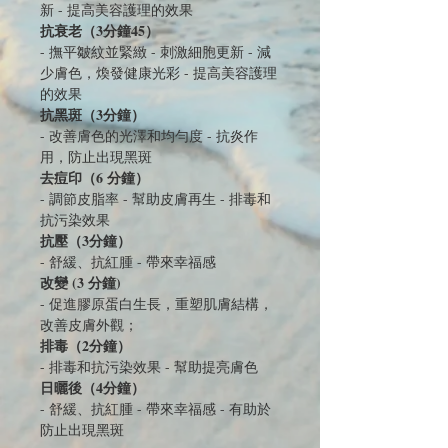
新 - 提高美容護理的效果
抗衰老（3分鐘45）
- 撫平皺紋並緊緻 - 刺激細胞更新 - 減
少膚色，煥發健康光彩 - 提高美容護理
的效果
抗黑斑（3分鐘）
- 改善膚色的光澤和均勻度 - 抗炎作
用，防止出現黑斑
去痘印（6 分鐘）
- 調節皮脂率 - 幫助皮膚再生 - 排毒和
抗污染效果
抗壓（3分鐘）
- 舒緩、抗紅腫 - 帶來幸福感
改變 (3 分鐘)
- 促進膠原蛋白生長，重塑肌膚結構，
改善皮膚外觀；
排毒（2分鐘）
- 排毒和抗污染效果 - 幫助提亮膚色
日曬後（4分鐘）
- 舒緩、抗紅腫 - 帶來幸福感 - 有助於
防止出現黑斑