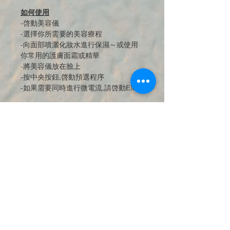
如何使用
-啓動美容儀
-選擇你所需要的美容療程
-向面部噴灑化妝水進行保濕～或使用
你常用的護膚面霜或精華
-將美容儀放在臉上
-按中央按鈕,啓動預選程序
-如果需要同時進行微電流,請啓動EMS
JOIN OUR MAILING LIST 訂閱最新
優惠與商品電子報