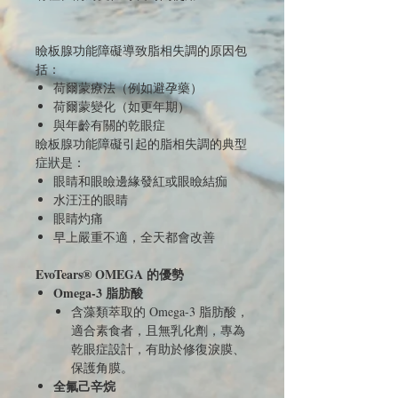
瞼板腺功能障礙導致脂相失調的原因包
括：
荷爾蒙療法（例如避孕藥）
荷爾蒙變化（如更年期）
與年齡有關的乾眼症
瞼板腺功能障礙引起的脂相失調的典型
症狀是：
眼睛和眼瞼邊緣發紅或眼瞼結痂
水汪汪的眼睛
眼睛灼痛
早上嚴重不適，全天都會改善
EvoTears® OMEGA 的優勢
Omega-3 脂肪酸
含藻類萃取的 Omega-3 脂肪酸，
適合素食者，且無乳化劑，專為
乾眼症設計，有助於修復淚膜、
保護角膜。
全氟己辛烷