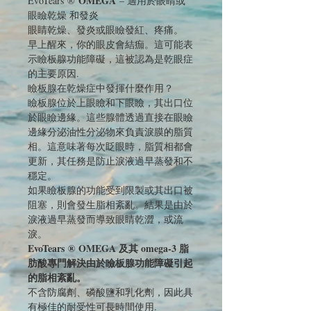
OMEGA
EvoTears ®
– 適用於眼睛或
眼瞼乾燥 和發炎
眼睛乾燥、發炎或眼瞼發紅、疼痛。
早上醒來，你的眼皮會結痂。這可能表
示瞼板腺功能障礙，這被認為是乾眼症
的主要原因.
瞼板腺在乾燥症中發揮什麼作用？
瞼板腺位於上眼瞼和下眼瞼，其出口位
於眼瞼邊緣。這些腺體透過直接在眼瞼
邊緣分泌油性分泌物來負責淚膜的脂質
相。這意味著每次眨眼​​時，脂質相都會
更新，其任務是防止淚液過早蒸發和不
穩定。
如果瞼板腺的功能受到限製或其出口被
阻塞，則會發生脂相紊亂。結果是由於
淚液過早蒸發而導致眼睛乾澀，或流
淚。
EvoTears ® OMEGA 及其 omega-3 脂
肪酸專門解決由於瞼板腺功能障礙引起
的脂相紊亂。
不含防腐劑、磷酸鹽和乳化劑，因此具
有極佳的耐受性可長時間使用.