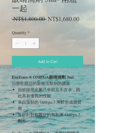
一起
Regular
Sale
 NT$1,800.00 
NT$1,680.00
Price
Price
Quantity
*
Add to Cart
EvoTears ® OMEGA眼睛滴劑 3ml
治療乾眼症的新療法類別的擴展
由於採用全氟己辛烷且不含水，因
此具有優異的性能
來自藻類的 Omega-3 用於形成脂質
相
首款針對乾眼症的無乳液 Omega-3
配方