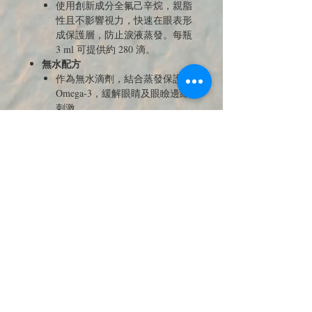
使用創新成分全氟己辛烷，親脂
性且不影響視力，快速在眼表形
成保護層，防止淚液蒸發。每瓶
3 ml 可提供約 280 滴。
無水配方
作為無水滴劑，結合蒸發保護和
Omega-3，緩解眼睛及眼瞼邊緣
刺激。
JOIN OUR MAILING LIST 訂閱最新
優惠與商品電子報
送出訂閱資料