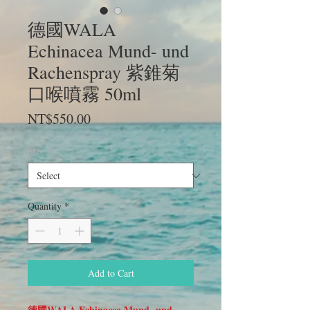
德國WALA
Echinacea Mund- und
Rachenspray 紫錐菊
口喉噴霧 50ml
Price
NT$550.00
Size
*
Quantity
*
Add to Cart
德國WALA Echinacea Mund- und