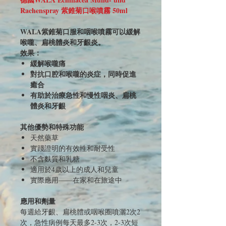
Rachenspray 紫錐菊口喉噴霧 50ml
WALA紫錐菊口服和咽喉噴霧可以緩解
喉嚨、扁桃體炎和牙齦炎。
效果：
緩解喉嚨痛
對抗口腔和喉嚨的炎症，同時促進
癒合
有助於治療急性和慢性咽炎、扁桃
體炎和牙齦
其他優勢和特殊功能
天然藥草
實踐證明的有效性和耐受性
不含麩質和乳糖
適用於4歲以上的成人和兒童
實際應用——在家和在旅途中
應用和劑量
每週給牙齦、扁桃體或咽喉圈噴灑2次2
次，急性病例每天最多2-3次，2-3次短