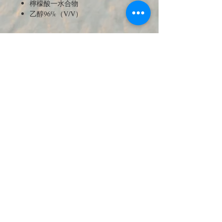
檸檬酸一水合物
乙醇96%（V/V）
JOIN OUR MAILING LIST 訂閱最新
優惠與商品電子報
送出訂閱資料
​Contact Us-Chinese and English
Service
T:
+49 15223826018
EMAIL:
service@fuer-dich-health.com
©
2015-2021
by Fuer-Dich online Health
Store,
GERMANY