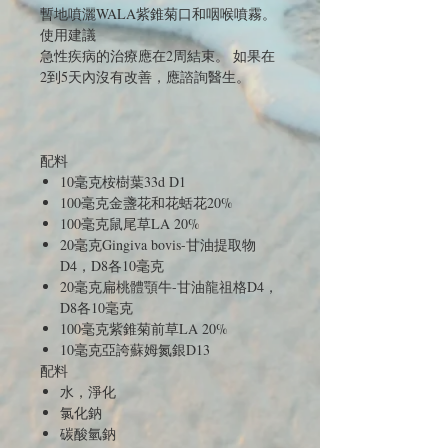
暫地噴灑WALA紫錐菊口和咽喉噴霧。
使用建議
急性疾病的治療應在2周結束。 如果在
2到5天內沒有改善，應諮詢醫生。
配料
10毫克桉樹葉33d D1
100毫克金盞花和花蛞花20%
100毫克鼠尾草LA 20%
20毫克Gingiva bovis-甘油提取物
D4，D8各10毫克
20毫克扁桃體顎牛-甘油龍祖格D4，
D8各10毫克
100毫克紫錐菊前草LA 20%
10毫克亞誇蘇姆氮銀D13
配料
水，淨化
氯化鈉
碳酸氫鈉