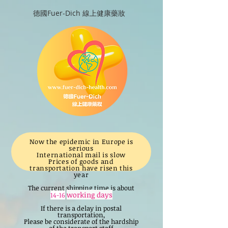
德國Fuer-Dich 線上健康藥妝
Now the epidemic in Europe is
serious
International mail is slow
Prices of goods and
transportation have risen this
year
The current shipping time is about
working days
14-16
If there is a delay in postal
transportation,
Please be considerate of the hardship