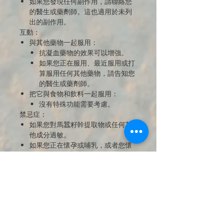
如果您發現任何副作用，請聯絡您
的醫生或藥劑師。這也適用於未列
出的副作用。
互動：
與其他藥物一起服用：
抗凝血藥物的效果可以增強。
如果您正在服用、最近服用或打
算服用任何其他藥物，請告知您
的醫生或藥劑師。
把它與食物和飲料一起服用：
沒有特殊功能需要考慮。
禁忌症：
如果您對馬蠶籽幹提取物或任何其
他成分過敏。
如果您正在懷孕或哺乳，或者您懷
疑自己懷孕或打算懷孕，請在服用
前諮詢您的醫生或藥劑師。
該藥物不得在懷孕和哺乳期間使
用，因為沒有足夠的臨床數據。
患者資訊：
警告和預防措施
服藥前，請諮詢您的醫生或藥劑