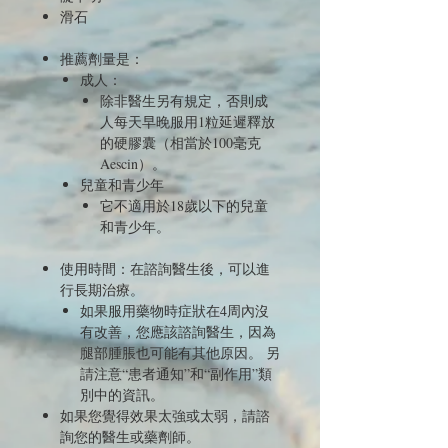
滑石
推薦劑量是：
成人：
除非醫生另有規定，否則成
人每天早晚服用1粒延遲釋放
的硬膠囊（相當於100毫克
Aescin）。
兒童和青少年
它不適用於18歲以下的兒童
和青少年。
使用時間：在諮詢醫生後，可以進
行長期治療。
如果服用藥物時症狀在4周內沒
有改善，您應該諮詢醫生，因為
腿部腫脹也可能有其他原因。 另
請注意“患者通知”和“副作用”類
別中的資訊。
如果您覺得效果太強或太弱，請諮
詢您的醫生或藥劑師。