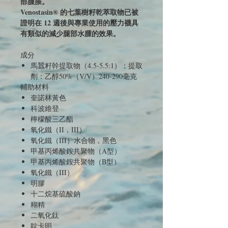
部腫脹。
Venostasin® 的七葉樹籽乾萃取物已被
證明在 12 週後與專業使用的壓力襪具
有類似的減少腿部水腫的效果。
成分
馬蠶籽幹提取物（4.5-5.5:1）；提取
劑：乙醇50%（V/V）240-290毫克
輔助材料
奎諾林黃色
科波維登
檸檬酸三乙酯
氧化鐵（II，III）
氧化鐵（III）水合物，黑色
甲基丙烯酸銨共聚物（A型）
甲基丙烯酸銨共聚物（B型）
氧化鐵（III）
明膠
十二烷基硫酸鈉
糊精
二氧化鈦
靛卡明