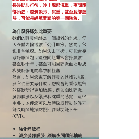
長時間步行後，晚上腿部沉重，夜間腿
部抽筋：感覺緊張、沉重，甚至腿部腫
脹，可能是靜脈問題的第一個跡象。
為什麼靜脈如此重要
我們的靜脈網絡是一個複雜的系統，每
天在體內輸送數千公升血液。然而，它
也非常敏感。如果失去平衡，可能會導
致靜脈問題，這種問題通常會持續數年
甚至數十年，甚至可能因靜脈血栓形成
和雙腿張開而導致肺栓塞。
然而，如果您更了解靜脈的具體功能以
及它們需要做什麼，您就會對看似無害
的症狀變得更加敏感，例如蜘蛛靜脈、
腿部腫脹以及緊張和沈重的感覺。這很
重要，以便您可以及時採取行動並儘可
能長時間地預防慢性靜脈功能不全
(CVI)。
強化靜脈壁
減少腿部腫脹, 緩解夜間腿部抽筋