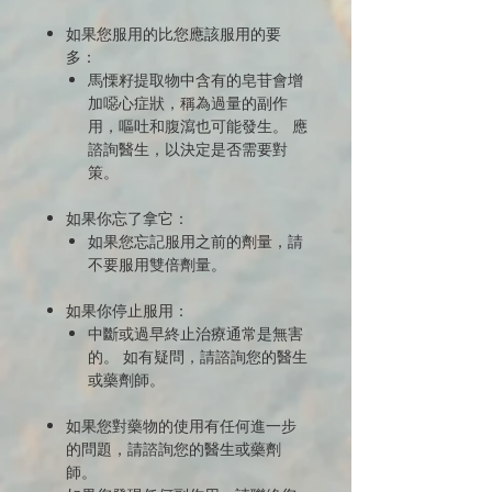
如果您服用的比您應該服用的要
多：
馬慄籽提取物中含有的皂苷會增
加噁心症狀，稱為過量的副作
用，嘔吐和腹瀉也可能發生。 應
諮詢醫生，以決定是否需要對
策。
如果你忘了拿它：
如果您忘記服用之前的劑量，請
不要服用雙倍劑量。
如果你停止服用：
中斷或過早終止治療通常是無害
的。 如有疑問，請諮詢您的醫生
或藥劑師。
如果您對藥物的使用有任何進一步
的問題，請諮詢您的醫生或藥劑
師。