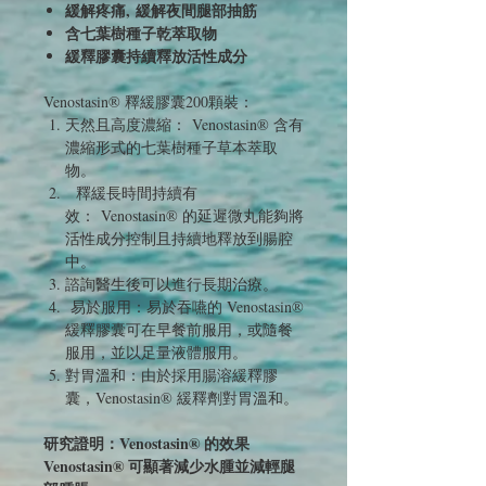
緩解疼痛, 緩解夜間腿部抽筋
含七葉樹種子乾萃取物
緩釋膠囊持續釋放活性成分
Venostasin® 釋緩膠囊200顆裝：
天然且高度濃縮： Venostasin® 含有
濃縮形式的七葉樹種子草本萃取
物。
釋緩長時間持續有
效： Venostasin® 的延遲微丸能夠將
活性成分控制且持續地釋放到腸腔
中。
諮詢醫生後可以進行長期治療。
易於服用：易於吞嚥的 Venostasin®
緩釋膠囊可在早餐前服用，或隨餐
服用，並以足量液體服用。
對胃溫和：由於採用腸溶緩釋膠
囊，Venostasin® 緩釋劑對胃溫和。
研究證明：Venostasin® 的效果
Venostasin® 可顯著減少水腫並減輕腿