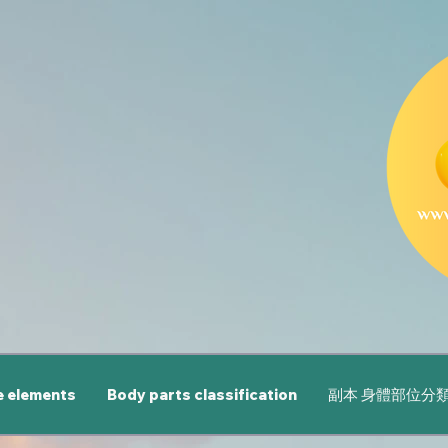
e elements
Body parts classification
副本 身體部位分