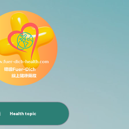
類
Health topic