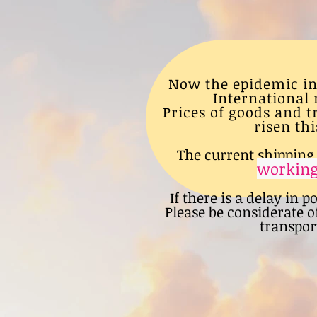
Now the epidemic in
International 
Prices of goods and 
risen thi
The current shipping 
working
If there is a delay in p
Please be considerate o
transport