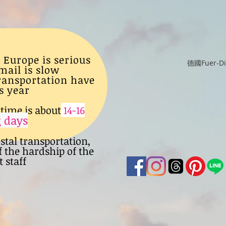
 Europe is serious
德國Fuer-
mail is slow
transportation have
s year
time is about
14-16
 days
ostal transportation,
f the hardship of the
 staff