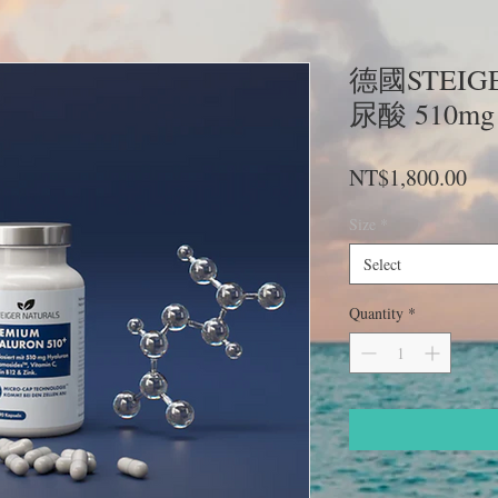
德國STEI
尿酸 510mg
Pri
NT$1,800.00
Size
*
Select
Quantity
*