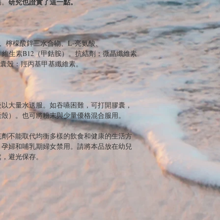
研究也證實了這一點。
病。
、檸檬酸鋅三水合物、L-亮氨酸、
物）、維生素B12（甲鈷胺）。抗結劑：微晶纖維素
。膠囊殼：羥丙基甲基纖維素。
後以大量水送服。如吞嚥困難，可打開膠囊，
囊殼）。也可將粉末與少量優格混合服用。
充劑不能取代均衡多樣的飲食和健康的生活方
。孕婦和哺乳期婦女禁用。請將本品放在幼兒
處，避光保存。