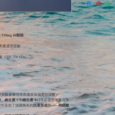
510mg 60顆裝
高劑量透明質酸
0-700 kDa）
aluron 透明質酸膠囊現含高濃度保濕透明質酸：
鋅
維生素 C
維生素 B12
、
和
等必需營養素完美
抗衰老成分——神經酰
囊中添加了德國獨有的