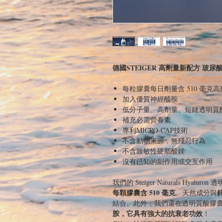
德國STEIGER 高劑量新配方 玻尿酸 
每粒膠囊每日劑量含 510 毫克
加入優質神經醯胺
低分子量、高劑量、短鏈透明質酸（50
補充必需營養素
專利MICRO-CAP技術
不含動物來源，無殘忍行為
不含致敏性硬脂酸鎂
沒有已知的副作用或交互作用
我們的 Steiger Naturals Hy
每顆膠囊含 510 毫克
。天然成分與
結合。此外，我們還在透明質酸膠
胺，它具有強大的抗衰老功效
！