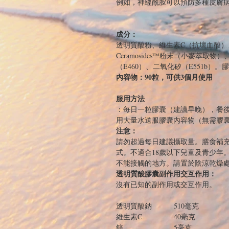
例如，神經酰胺可以預防多種皮膚
成分：
透明質酸粉、維生素C（抗壞血酸）
Ceramosides™粉末（小麥萃取
（E460）、二氧化矽（E551b）
內容物：90粒，可供3個月使用
服用方法
：每日一粒膠囊（建議早晚），餐
用大量水送服膠囊內容物（無需膠
注意：
請勿超過每日建議攝取量。膳食補
式。不適合18歲以下兒童及青少年
不能接觸的地方。請置於陰涼乾燥
透明質酸膠囊副作用交互作用：
沒有已知的副作用或交互作用。
透明質酸鈉
510毫克
維生素C
40毫克
鋅
5毫克