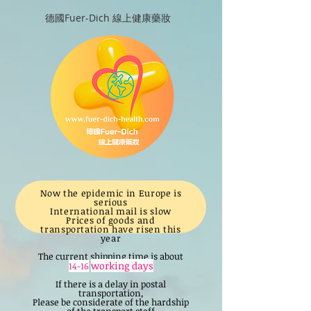
德國Fuer-Dich 線上健康藥妝
Now the epidemic in Europe is
serious
International mail is slow
Prices of goods and
transportation have risen this
year
The current shipping time is about
working days
14-16
If there is a delay in postal
transportation,
Please be considerate of the hardship