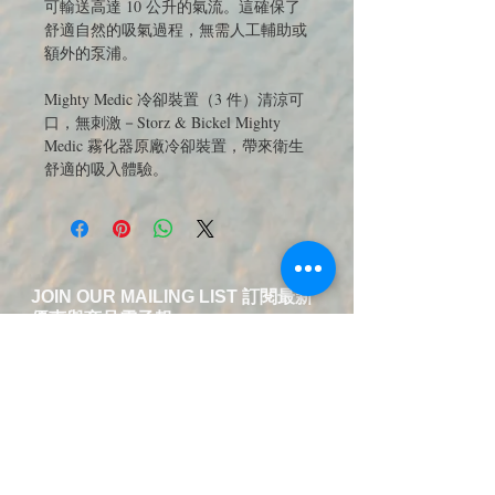
可輸送高達 10 公升的氣流。
這確保了
舒適自然的吸氣過程，無需人工輔助或
額外的泵浦。
Mighty Medic 冷卻裝置（3 件）清涼可
口，無刺激－Storz & Bickel Mighty
Medic 霧化器原廠冷卻裝置，帶來衛生
舒適的吸入體驗。
JOIN OUR MAILING LIST 訂閱最新
優惠與商品電子報
送出訂閱資料