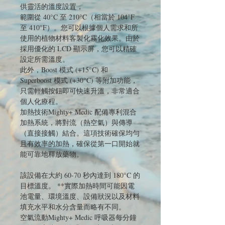
供靈活的溫度設置，
範圍從 40°C 至 210°C（相當於 104°F
至 410°F）。您可以根據個人需求和所
使用的植物材料客製化霧化效果。由於
採用優化的 LCD 顯示屏，您可以精確
設定所需溫度。
此外，Boost 模式 (+15°C) 和
Superboost 模式 (+30°C) 等附加功能，
只需輕觸按鈕即可快速升溫，非常適合
個人化療程。
加熱技術Mighty+ Medic 配備專利混合
加熱系統，將對流（熱空氣）與傳導
（直接接觸）結合。這項技術確保均勻
且有效率的加熱，確保從第一口開始就
能可靠地釋放藥物。
該設備在大約 60-70 秒內達到 180°C 的
目標溫度。 **實際加熱時間可能因電
池電量、環境溫度、設備狀況以及材料
填充水平和水分含量而略有不同。
空氣流動Mighty+ Medic 呼吸器每分鐘