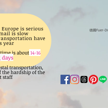
 Europe is serious
德國Fuer-
mail is slow
transportation have
s year
time is about
14-16
 days
ostal transportation,
f the hardship of the
 staff