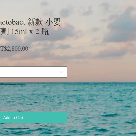
ctobact 新款 小嬰
15ml x 2 瓶
gular
Sale
T$2,800.00
ice
Price
Add to Cart