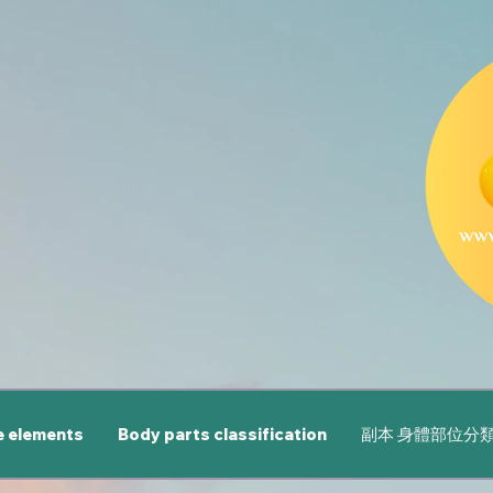
e elements
Body parts classification
副本 身體部位分