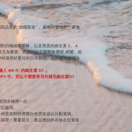
N 具有特別高品質的“德國製造” 。嚴格控製成分，避免
菌
的四種細菌菌株，以及寶貴的維生素 E、A
發育尤為重要。所含的益生菌菌株
雙歧 桿菌、短
伊特
適用於嬰兒的日常抱怨。支持腸道並增強
 400 IU 的維生素 D3 。
 DROPS 中。所以不需要再另外補充維生素D3
純水或用水稀釋一次。
可以服用。
子倒置並輕輕擠壓白色塗抹器以分配液滴。
冰箱裡！重要提示：產品應始終存放在兒童接