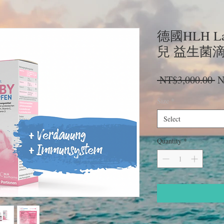
德國HLH La
兒 益生菌滴劑 
Re
 NT$3,000.00 
N
Pr
Size
*
Select
Quantity
*