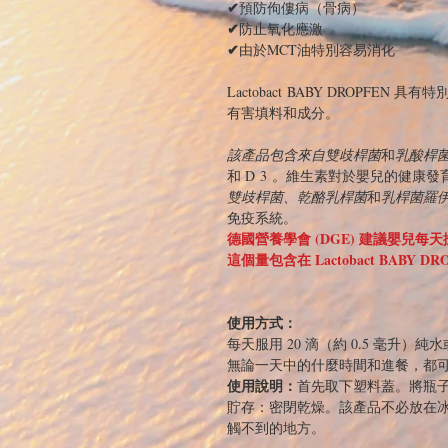
✔
預防佝僂病（骨病）
✔
防止氧化應激
✔
由於MCT油特別容易消化
Lactobact BABY DROPFE
有害填料和成分。
該產品包含來自雙歧桿菌
和
乳酸桿
和 D 3 。維生素對於嬰兒的健康
雙歧桿菌、乾酪乳桿菌
和
乳桿菌羅
免疫系統。
德國營養學會 (DGE) 建議嬰兒每天攝入
這個量包含在 Lactobact BABY
使用方式：
每天服用 20 滴（約 0.5 毫升）
無論一天中的什麼時間和進餐，都
使用說明：
首先取下塑料蓋。將瓶
貯存：密閉乾燥。該產品不必放在
觸不到的地方。