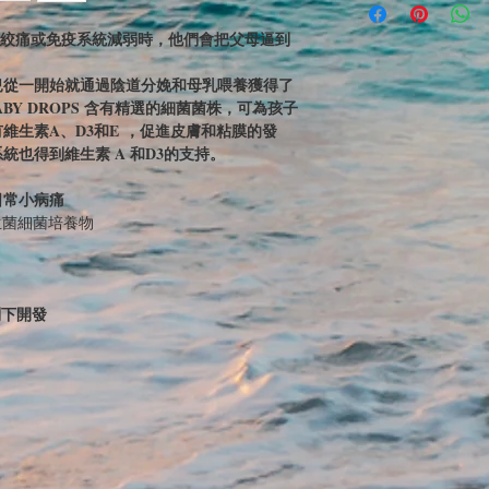
月絞痛或免疫系統減弱時，他們會把父母逼到
兒從一開始就通過陰道分娩和母乳喂養獲得了
BABY DROPS 含有精選的細菌菌株，可為孩子
維生素A、D3和E ，促進皮膚和粘膜的發
統也得到維生素 A 和D3的支持。
日常小病痛
生菌細菌培養物
制下開發