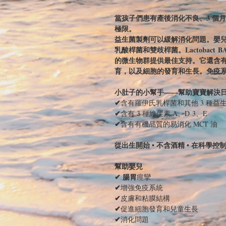
當孩子們患有產後消化不良、3 個
極限。
益生菌製劑可以緩解消化問題。嬰
乳酸桿菌和雙歧桿菌。Lactobact 
的微生物群提供最佳支持。它還含有
育，以及細胞的發育和生長。免疫系
小肚子的小幫手——幫助寶寶解決
✔
含有羅伊氏乳桿菌和其他 3 種益
✔
含有 3 種維生素 A、D 3、E
✔
含有有機品質的易消化 MCT 油
從出生開始 • 不含酒精 • 在科學控
幫助嬰兒
✔ 腸胃
痙攣
✔
增強免疫系統
✔
皮膚和粘膜結構
✔
促進細胞發育和兒童生長
✔
消化問題