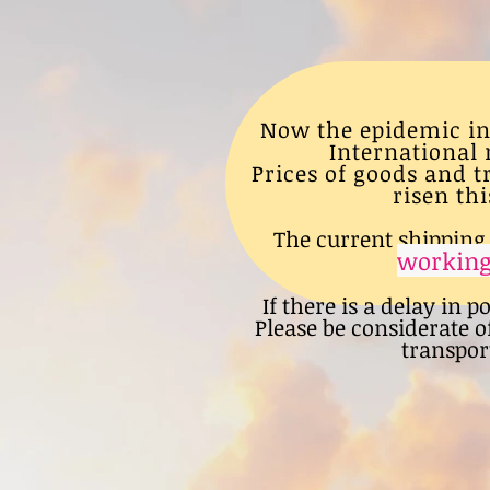
Now the epidemic in
International 
Prices of goods and 
risen thi
The current shipping 
working
If there is a delay in p
Please be considerate o
transport