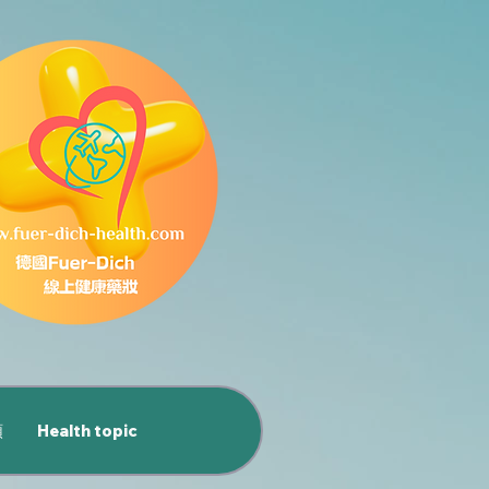
類
Health topic