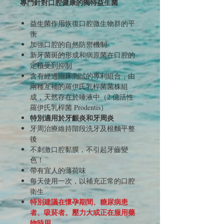
專門針對口腔健康的獨特益生菌
益生菌作用恢復口腔微生物群的平
衡
加強口腔的自然防禦機制
新牙菌斑的形成和病原菌在口腔的
定植受到抑制
含有經過臨床測試的專利組合，由
兩種互補的羅伊氏乳桿菌菌株組
成，天然存在於唾液中（2 億活性
羅伊氏乳桿菌 Prodentis）
特別適用於牙齦炎和牙周炎
牙周治療維持階段洗牙及根麵平整
後
不刺激口腔黏膜，不引起牙齒變
色！
帶有宜人的薄荷味
每天使用一次，以補充正常的口腔
衛生
特別建議在懷孕期間、糖尿病患
者、吸菸者、壓力大或正在服用藥
物時用