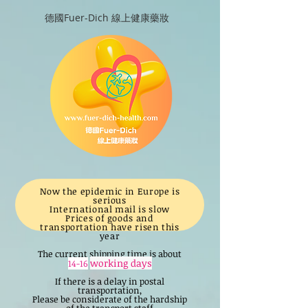
德國Fuer-Dich 線上健康藥妝
Now the epidemic in Europe is
serious
International mail is slow
Prices of goods and
transportation have risen this
year
The current shipping time is about
working days
14-16
If there is a delay in postal
transportation,
Please be considerate of the hardship