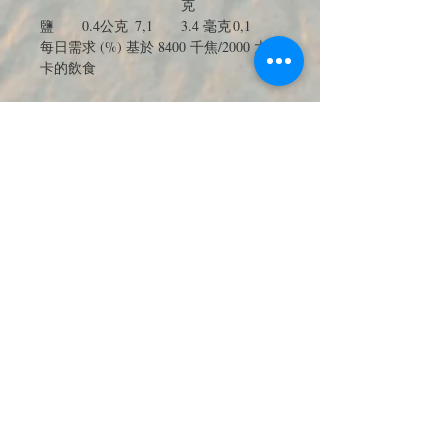
克
鹽
0.4公克
7,1
3.4 毫克
0,1
每日需求 (%) 基於 8400 千焦/2000 大
卡的飲食
推薦用途：
GUM® PerioBalance®的應用簡單、愉
快且實用：每天刷牙後，含1-2個慢慢
溶解在口中。
注意：
不得超過指定的每日建議數量。
儲存：
在室溫下儲存（不高於25度）。
放在小孩子接觸不到的地方。
淨填充量：
30 含片 = 44 公克
JOIN OUR MAILING LIST 訂閱最新
優惠與商品電子報