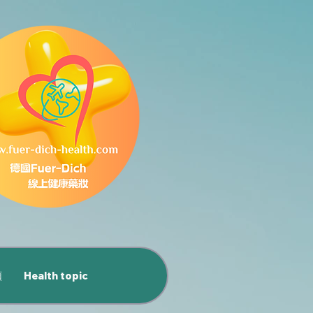
類
Health topic