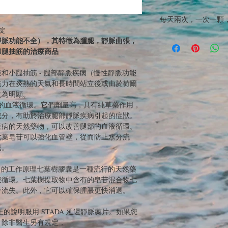
每天兩次，一次一顆，
錠
靜脈功能不全），其特徵為腫腿，靜脈曲張，
和腿抽筋的治療商品
和小腿抽筋 - 腿部靜脈疾病（慢性靜脈功能
無力在炎熱的天氣和長時間站立後或由於荷爾
尤為明顯。
靜脈的血液循環。它們劑量高，具有純草藥作用，
成分，有助於治療腿部靜脈疾病引起的症狀。
疾病的天然藥物，可以改善腿部的血液循環。
七葉皂苷可以強化血管壁，從而防止水分流
退。
ABLETS 的工作原理七葉樹膠囊是一種流行的天然藥
液循環。七葉樹提取物中含有的皂苷混合物七
分流失。此外，它可以確保腫脹更快消退。
的說明服用 STADA 延遲靜脈藥片。如果您
。除非醫生另有規定，