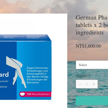
German Pha
tablets x 2 b
ingredients
Pri
NT$1,600.00
Size
*
Select
Quantity
*