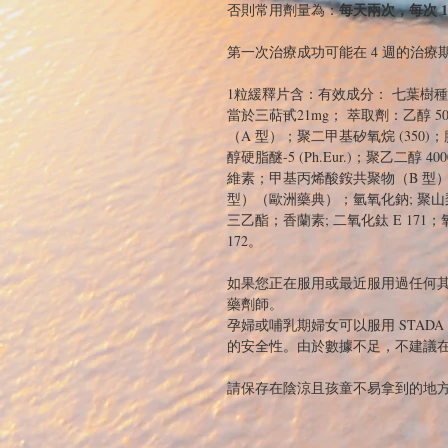
每天兩次，每次 
否則常用劑量為：
第一次治療成功可能在 4 週的治
1粒緩釋片含：有效成分： 七葉樹種子乾
當於三萜甙21mg； 萃取劑：乙醇 5
（A 型）；聚二甲基矽氧烷 (350)
醇硬脂醚-5 (Ph.Eur.)；聚乙二醇 
維素；甲基丙烯酸銨共聚物（B 型
型）（歐洲藥典）；氫氧化鈉; 聚山梨酯
三乙酯；香蘭素; 二氧化鈦 E 171；氧化鐵 (
172。
如果您正在服用或最近服用過任何
藥劑師。
孕婦或哺乳期婦女可以服用 STAD
的安全性。由於數據不足，不建議
請保存在陰涼且孩童不易拿到的地