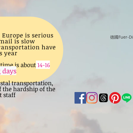
 Europe is serious
德國Fuer-
mail is slow
transportation have
s year
time is about
14-16
 days
ostal transportation,
f the hardship of the
 staff