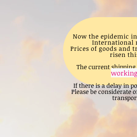
Now the epidemic in
International 
Prices of goods and 
risen thi
The current shipping 
working
If there is a delay in p
Please be considerate o
transport