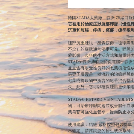
德國STADA大藥廠－靜脈 釋緩口服
它被用於治療症狀腿部靜脈（慢性
沉重和腹脹，疼痛，瘙癢，疲勞腿
腿部沉重腫脹、感覺疲倦、循環障礙
不全）的症狀通常清晰可見。靜脈
蒙影響、久坐的生活方式和超重時
STADA 靜脈片有助於促進腿部
並且含有耐受性良好的七葉樹活性
馬栗子膠囊是一種流行的治療靜脈
七葉樹提取物中所含的皂苷混合物
失。此外，它可以確保腫脹更快消
STADA® RETARD VEIN T
物，可治療靜脈問題並改善腿部血
葉皂苷可強化血管壁，從而防止水
使用建議：始終 嚴格按照包裝傳單上
不確定，請諮詢您的醫生或藥劑師