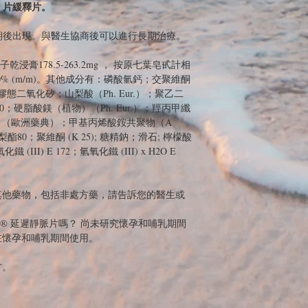
1 片緩釋片。
療期後出現。與醫生協商後可以進行長期治療。
浸膏178.5-263.2mg ， 按原七葉皂甙計相
0% (m/m)。其他成分有：磷酸氫鈣；交聚維酮
；膠態二氧化矽；山梨酸（Ph. Eur.）；聚乙二
4000；硬脂酸鎂（植物）（Ph. Eur.）；羥丙甲纖
）（歐洲藥典）；甲基丙烯酸銨共聚物（A
80；聚維酮 (K 25); 糖精鈉；滑石; 檸檬酸
III) E 172；氫氧化鐵 (III) x H2O E
其他藥物，包括非處方藥，請告訴您的醫生或
A ® 延遲靜脈片嗎？ 尚未研究懷孕和哺乳期間
在懷孕和哺乳期間使用。
方。