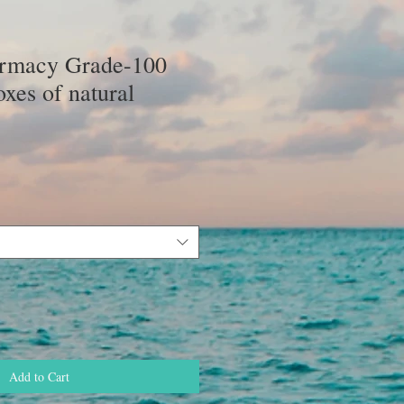
rmacy Grade-100
oxes of natural
ce
Add to Cart