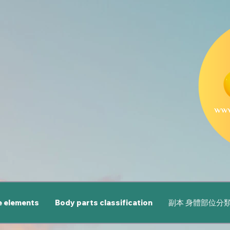
e elements
Body parts classification
副本 身體部位分