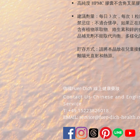
高純度 HPMC 膠囊不含角叉菜膠
建議劑量：
每日 3 次，每次 1 
禁忌症：
不適合懷孕。如果正在
含有植物萃取物、維生素和鋅的
品補充劑不能取代均衡、多樣化
貯存方式：
請將本品放在兒童接
離陽光直射和熱源。
德國Fuer-Dich 線上健康藥妝
​Contact Us-Chinese and Engli
Service
T: +49 15223826018
EMAIL:
service@fuer-dich-health.