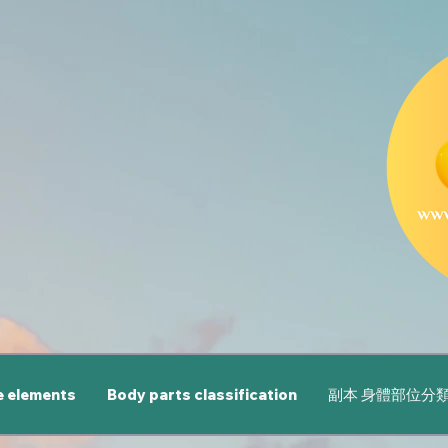
e elements
Body parts classification
副本 身體部位分