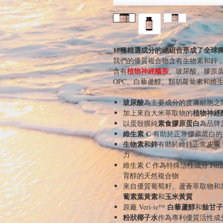
15種精選成分的總組合形成了全球
我們的優質複合物含有生物素和鋅
植物神經醯胺
含有
、玻尿酸、膠原
OPC、白藜蘆醇、類胡蘿蔔素和維生素
玻尿酸
為主要成分的皮膚細胞之
植物神經
加上來自大米萃取物的
素食膠原蛋白
以蛋殼膜純
為品牌原
維生素 C
有助於正常膠原蛋白的
生物素和鋅
有助於維持正常皮膚
力
維生素 C 作為特殊活性成分 PureW
育醇的天然複合物
來自優質葡萄籽、蘆薈萃取物和
蔔素葉黃素
玉米黃質
和
白藜蘆醇
餘甘子
原廠 Veri-te™
和
粉狀椰子水
作為專利優質活性成分 C