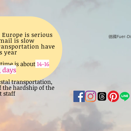
 Europe is serious
德國Fuer-
mail is slow
transportation have
s year
time is about
14-16
 days
ostal transportation,
f the hardship of the
 staff