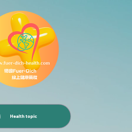
類
Health topic