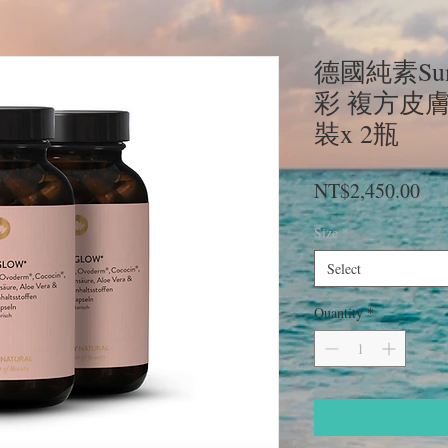
德國純素Sund
彩 複方皮
裝x 2瓶
Pri
NT$2,450.00
Size
*
Select
Quantity
*