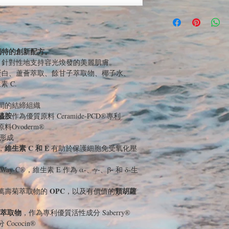
獨特的創新配方。
，針對性地支持容光煥發的美麗肌膚。
蛋白、蘆薈萃取、餘甘子萃取物、椰子水、
 C.
間的結締組織
醯胺
作為優質原料 Ceramide-PCD®專利
料Ovoderm®
形成
維生素 C 和 E
，
有助於保護細胞免受氧化壓
ay-C®，維生素 E 作為 α-、γ-、β- 和 δ-生
OPC
類胡蘿
萬壽菊萃取物的
，以及有價值的
萃取物
，作為專利優質活性成分 Saberry®
ococin®