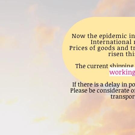
Now the epidemic in
International 
Prices of goods and 
risen thi
The current shipping 
working
If there is a delay in p
Please be considerate o
transport