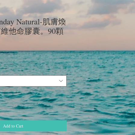
ay Natural-肌膚煥
膚維他命膠囊。90顆
ce
Add to Cart