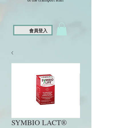
of the transport staff
會員登入
SYMBIO LACT®