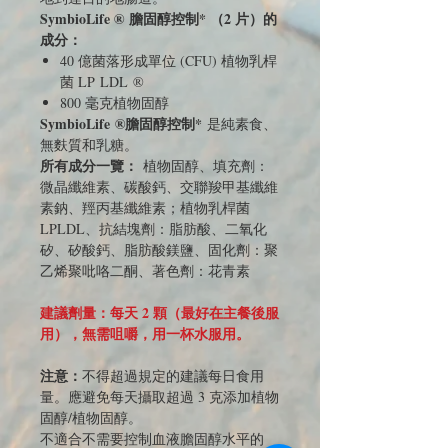
SymbioLife ® 膽固醇控制* （2 片）的
成分：
40 億菌落形成單位 (CFU) 植物乳桿
菌 LP LDL ®
800 毫克植物固醇
SymbioLife ®膽固醇控制*
是純素食、
無麩質和乳糖。
所有成分一覽：
植物固醇、填充劑：
微晶纖維素、碳酸鈣、交聯羧甲基纖維
素鈉、羥丙基纖維素；植物乳桿菌
LPLDL、抗結塊劑：脂肪酸、二氧化
矽、矽酸鈣、脂肪酸鎂鹽、固化劑：聚
乙烯聚吡咯二酮、著色劑：花青素
建議劑量：每天 2 顆（最好在主餐後服
用），無需咀嚼，用一杯水服用。
注意：
不得超過規定的建議每日食用
量。應避免每天攝取超過 3 克添加植物
固醇/植物固醇。
不適合不需要控制血液膽固醇水平的