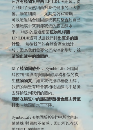
它含有植物乳桿菌 LP LDL ®
細菌，從
而利用了天然細菌對我們健康的巨大影
響。腸道細菌——尤其是
乳桿菌
屬——
可以透過結合膽固醇或將其整合到自己
的細胞膜中來調節我們的膽固醇水
植物乳桿菌
平。 特殊的腸道細菌
LP
LDL®
排出更多的膽
還可以讓我們
汁酸
。 然後我們的身體會產生膽汁
並
酸，因為我們需要它們來消化脂肪，
清除血液中的膽固醇
。
植物固醇外，
除了
SymbioLife ®膽固
次
醇控制*還含有與膽固醇結構相似的
生植物物質
。如果我們攝取植物固醇，
我們的腸壁有時會將植物固醇而不是膽
固醇輸送到我們的體內。
殘留在腸道中的膽固醇隨後會經由糞便
排出
－膽固醇水平下降。
SymbioLife ®膽固醇控制*中所含的細
菌菌株 對胃酸不敏感，因此可以存活
地到達目的地腸道。