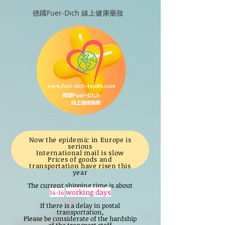
德國Fuer-Dich 線上健康藥妝
Now the epidemic in Europe is
serious
International mail is slow
Prices of goods and
transportation have risen this
year
The current shipping time is about
working days
14-16
If there is a delay in postal
transportation,
Please be considerate of the hardship