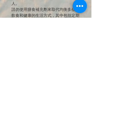
人。
請勿使用膳食補充劑來取代均衡多樣的
飲食和健康的生活方式，其中包括定期
食用水果和蔬菜以維持類胡蘿蔔素水
。
平
孕婦或哺乳期婦女及 5 歲以下兒童不宜
食用
。請將本品放在兒童接觸不到的地
方。
SymbioLife ®膽固醇控制
是純素的，不
含麩質和乳糖。
JOIN OUR MAILING LIST 訂閱最新
優惠與商品電子報