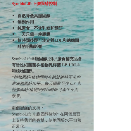
SymbioLife ®膽固醇控制
自然
降低高膽固醇
無副作用
純素食，不含乳糖和麵筋
一天只需一粒膠囊
短時間後即可測定對LDL和總膽固
醇的明顯影響
膽固醇
*膳食補充品
含
SymbioLife®
控制
有
細菌菌株植物乳桿菌 LP
LDL®
活性
和
植物固醇
。
*植物固醇/植物固醇有助於維持正常的
血液膽固醇水平。每天攝取至少 0.8 克
植物固醇/植物固醇烷醇即可產生正面
效果。
兩個層面的支持：
SymbioLife ®膽固醇控制* 在兩個層面
上支持我們的身體，使膽固醇水平自然
正常化。