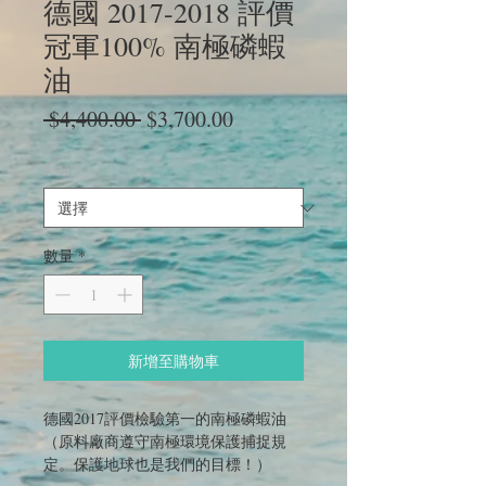
德國 2017-2018 評價
冠軍100% 南極磷蝦
油
一
促
 $4,400.00 
$3,700.00
般
銷
價
價
Size
*
格
格
數量
*
新增至購物車
德國2017評價檢驗第一的南極磷蝦油
（原料廠商遵守南極環境保護捕捉規
定。保護地球也是我們的目標！）