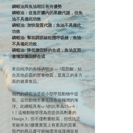
磷蝦油與魚油相比有何優勢
磷蝦油：促進肝臟內的果糖代謝，但魚
油不具備此功效
磷蝦油: 加快脂質代謝；魚油不具備此
功效
磷蝦油: 幫助調節線粒體呼吸鏈；魚油
不具備此功效
磷蝦油: 降低膽固醇的合成，魚油反而
會增加膽固醇合成
來自純淨的南極磷蝦油 ω-3脂肪酸，結
合其他必需的營養物質，是真正的多方
面的健康食品。
我們的磷蝦油是從小型甲殼動物中提
取。這些動物主要生活在南極洲的海
洋。此磷蝦具有ω-3的比率為15ω-6：
1！這種動物管理為您提供高劑量的
Omega 3 , 但不僅劑量較高，但也比正
常歐米加3膠囊實質上有更高的質量。
我們的商品遵守南極環境保護捕捉規