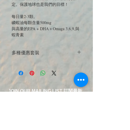
定。保護地球也是我們的目標！
每日量2-3顆。
磷蝦油每顆含量500mg
與高量的EPA + DHA＋Omaga 3,6,9,與
蝦青素
多種優惠套裝
JOIN OUR MAILING LIST 訂閱最新
優惠與商品電子報