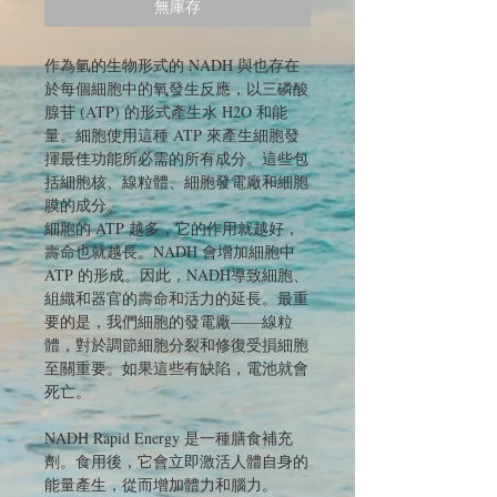
無庫存
作為氫的生物形式的 NADH 與也存在
於每個細胞中的氧發生反應，以三磷酸
腺苷 (ATP) 的形式產生水 H2O 和能
量。細胞使用這種 ATP 來產生細胞發
揮最佳功能所必需的所有成分。這些包
括細胞核、線粒體、細胞發電廠和細胞
膜的成分。
細胞的 ATP 越多，它的作用就越好，
壽命也就越長。NADH 會增加細胞中
ATP 的形成。因此，NADH導致細胞、
組織和器官的壽命和活力的延長。最重
要的是，我們細胞的發電廠——線粒
體，對於調節細胞分裂和修復受損細胞
至關重要。如果這些有缺陷，電池就會
死亡。
NADH Rapid Energy 是一種膳食補充
劑。食用後，它會立即激活人體自身的
能量產生，從而增加體力和腦力。