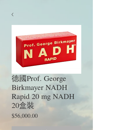
德國Prof. George
Birkmayer NADH
Rapid 20 mg NADH
20盒裝
價
$56,000.00
格