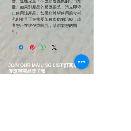
食。遠離兒童！不應超過推薦的每日劑
量。如果對產品的反應很差，請立即停
止使用該產品。如果您希望使用膳食補
充劑並且正在接受某種疾病的治療，或
者您正在懷孕或哺乳，請聯繫您的醫
生。
JOIN OUR MAILING LIST 訂閱最新
優惠與商品電子報
送出訂閱資料
​聯絡我們-中英文服務
T:
+49 15254578787