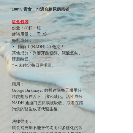
100% 素食，也適合糖尿病患者
紅盒包裝
份量：60顆一瓶
建議用量：一天1錠
每劑成分：
輔酶 1 (NADH) 20 毫克 *
其他成分：異麥芽酮糖醇、碳酸氫鈉、
硬脂酸鎂。
* = 未確定每日需求量。
應用：
George Birkmayer 教授建議每天服用時
將錠劑放在舌下，讓它融化。活性成分
NADH 通過口腔黏膜被吸收。或者在諮
詢您的醫生或替代醫生後。
法律聲明：
膳食補充劑不能替代均衡和多樣化的飲