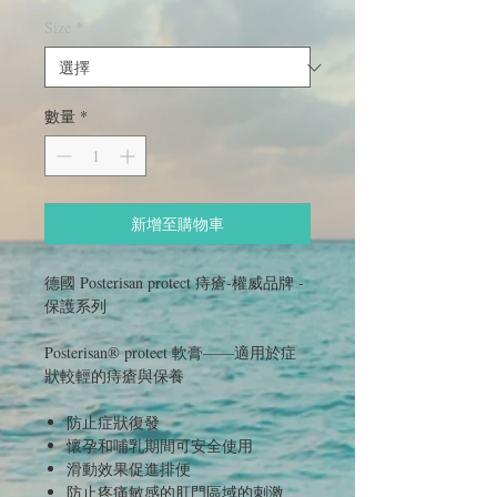
格
Size
*
數量
*
新增至購物車
德國 Posterisan protect 痔瘡-權威品牌 -
保護系列
Posterisan® protect 軟膏——適用於症
狀較輕的痔瘡與保養
防止症狀復發
懷孕和哺乳期間可安全使用
滑動效果促進排便
防止疼痛敏感的肛門區域的刺激