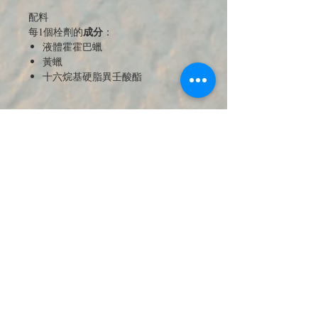
配料
成分
每1個栓劑的
：
液體霍霍巴蠟
黃蠟
十六烷基硬脂異壬酸酯
JOIN OUR MAILING LIST 訂閱最新
優惠與商品電子報
送出訂閱資料