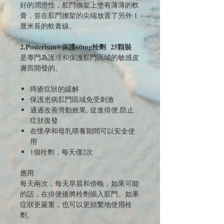
好的潤滑性，肛門擔架上塗有薄薄的軟
膏，並在肛門擔架的尖端放置了另外 1
厘米長的軟膏線。
2.Posterisan®保護60mg栓劑 25顆裝
是專門為護理和保護肛門區域的敏感皮
膚而開發的。
痔瘡症狀的緩解
保護患病肛門區域免受刺激
通過改善滑動效果, 促進排便,防止
症狀復發
在懷孕和母乳喂養期間可以安全使
用
1個栓劑，每天僅2次
應用
每天兩次，每天早晨和傍晚，如果可能
的話，在排便後將栓劑插入肛門。如果
症狀更嚴重，也可以更頻繁地使用栓
劑。