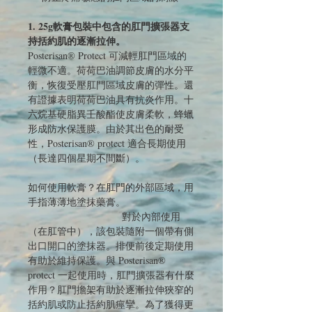
1. 25g軟膏包裝中包含的肛門擴張器支
持括約肌的逐漸拉伸。
Posterisan® Protect 可減輕肛門區域的
輕微不適。荷荷巴油調節皮膚的水分平
衡，恢復受壓肛門區域皮膚的彈性。還
有證據表明荷荷巴油具有抗炎作用。十
六烷基硬脂異壬酸酯使皮膚柔軟，蜂蠟
形成防水保護膜。由於其出色的耐受
性，Posterisan® protect 適合長期使用
（長達四個星期不間斷）。
如何使用軟膏？在肛門的外部區域，用
手指薄薄地塗抹藥膏。
對於內部使用
（在肛管中），該包裝隨附一個帶有側
出口開口的塗抹器。排便前後定期使用
有助於維持保護。與 Posterisan®
protect 一起使用時，肛門擴張器有什麼
作用？肛門擔架有助於逐漸拉伸狹窄的
括約肌或防止括約肌痙攣。為了獲得更