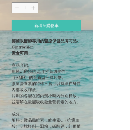
格
格
新增至購物車
德國眼醫師專用的醫療保健品牌商品-
Centrovision
素食可用
商品介紹:
用於治療預防 老年性黃斑變性
（AMD）的創新型三層片劑。
微量營養素的特殊三層可以持續在身體
內部吸收釋放。
片劑的各層在體內幾小時內分別釋放，
並溶解在最能吸收微量營養素的地方。
成分 ：
填料：微晶纖維素，維生素C（抗壞血
酸），脫模劑：澱粉，碳酸鈣，紅葡萄