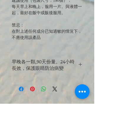
建議使用（包裝尺寸：180個）：
每天早上和晚上，服用一片。與液體一
起，最好在飯中或飯後服用。
禁忌：
在對上述任何成分已知過敏的情況下，
不應使用該產品
早晚各一顆,90天份量。24小時
長效，保護眼睛防治病變
JOIN OUR MAILING LIST 訂閱最新
優惠與商品電子報