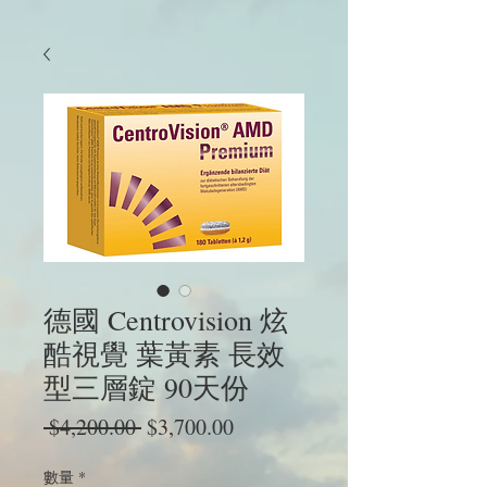
德國 Centrovision 炫
酷視覺 葉黃素 長效
型三層錠 90天份
一
促
 $4,200.00 
$3,700.00
般
銷
價
價
數量
*