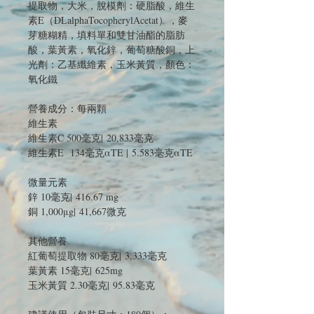
提取物，大米，脫模劑：硬脂酸，維生
素E（DLalphaTocopherylAcetat），麥
芽糖糊精，填料單和雙甘油酯的脂肪
酸，葉黃素，氧化鋅，葡萄糖酸銅，上
光劑：乙基纖維素，玉米黃質，顏色：
氧化鐵
營養成分：每兩顆
維生素
維生素C 500毫克| 20,833毫克
維生素E 134毫克αTE | 5.583毫克αTE
微量元素
鋅 10毫克| 416.67 mg
銅 1,000μg| 41,667微克
其他營養
紅葡萄提取物 80毫克| 3,333毫克
葉黃素 15毫克| 625mg
玉米黃質 2.30毫克| 95.83毫克