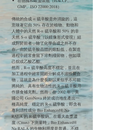
在德國和歐盟裝瓶（HACCP、
GMP、ISO 22000:2018）
傳統的合成 α 硫辛酸是外消旋的，這
意味著它由 50% 存在於植物、動物和
人體中的天然 R-α 硫辛酸和 50% 的非
天然 S-α 硫辛酸（以鏡像形式發現）組
成對於前者，除了化學合成之外不存
在。由於硫辛酸晶體的熔點低，在製造
過程中經常會留下溶劑殘留物，例如環
己烷或乙酸乙酯。
然而，R-α 硫辛酸高度不穩定，並且在
加工過程中經常開始分解成不溶性聚合
物，這就是為什麼長期以來似乎不可能
將純的、具有生物活性的 R-α 硫辛酸用
作膳食補充劑。然而，在 2002 年，美
國公司 GeroNova 終於成功地生產出一
種高純度、穩定的 R-α 硫辛酸，即含有
專利活性成分 Bio Enhanced® Na-
RALA 的 R-硫辛酸鈉。在最大血漿濃
度 (Cmax) 下測量時，Bio Enhanced®
Na-RALA 的生物利用度是普通、不穩