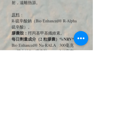
射，遠離熱源。
原料
：
R-硫辛酸鈉（Bio Enhanced® R-Alpha
硫辛酸）。
膠囊殼：
羥丙基甲基纖維素。
每日劑量成分（2 粒膠囊）
%NRV*
Bio Enhanced® Na-RALA
300毫克
其中純R-α硫辛酸
240毫克
JOIN OUR MAILING LIST 訂閱最新
優惠與商品電子報
送出訂閱資料