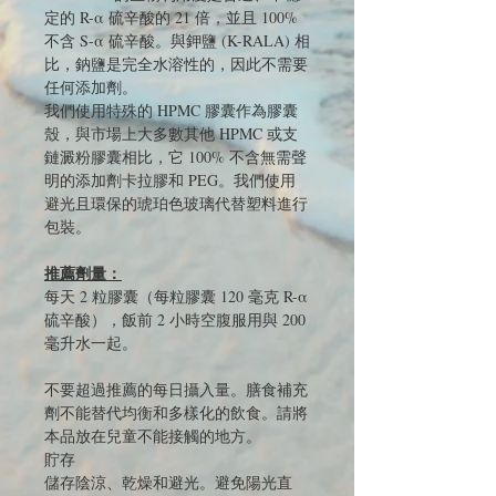
定的 R-α 硫辛酸的 21 倍，並且 100%
不含 S-α 硫辛酸。與鉀鹽 (K-RALA) 相
比，鈉鹽是完全水溶性的，因此不需要
任何添加劑。
我們使用特殊的 HPMC 膠囊作為膠囊
殼，與市場上大多數其他 HPMC 或支
鏈澱粉膠囊相比，它 100% 不含無需聲
明的添加劑卡拉膠和 PEG。我們使用
避光且環保的琥珀色玻璃代替塑料進行
包裝。
推薦劑量：
每天 2 粒膠囊（每粒膠囊 120 毫克 R-α
硫辛酸），飯前 2 小時空腹服用與 200
毫升水一起。
不要超過推薦的每日攝入量。膳食補充
劑不能替代均衡和多樣化的飲食。請將
本品放在兒童不能接觸的地方。
貯存
儲存陰涼、乾燥和避光。避免陽光直