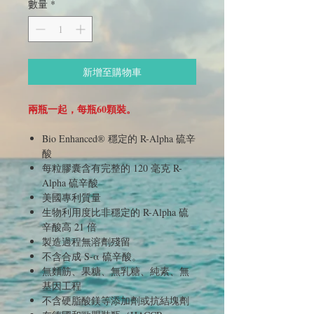
數量
*
新增至購物車
兩瓶一起，每瓶60顆裝。
Bio Enhanced® 穩定的 R-Alpha 硫辛
酸
每粒膠囊含有完整的 120 毫克 R-
Alpha 硫辛酸
美國專利質量
生物利用度比非穩定的 R-Alpha 硫
辛酸高 21 倍
製造過程無溶劑殘留
不含合成 S-α 硫辛酸。
無麵筋、果糖、無乳糖、純素、無
基因工程
不含硬脂酸鎂等添加劑或抗結塊劑