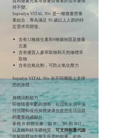
質和微量元素等微量營養素的需求量保
持不變。
Supradyn VITAL 50+ 是一種微量營養
素組合，專為滿足 50 歲以上人群的特
定需求而開發。
含有12種維生素和9種礦物質及微量
元素
含有優質人參萃取物和天然橄欖萃
取物
含有抗氧化劑，可防止氧化壓力
Supadyn VITAL 50+ 在不同層面上支撐
您的身體：
身體活動能力
即使隨著年齡的增長，在日常生活中保
持活躍和保持身體健康也是您生活品質
的重要組成部分。
多種 B 群維生素，如 B1、B6 和 B12，
可支持能量代謝
以及鐵和鎂等礦物質，
並幫助釋放您每天所需的能量。此外，