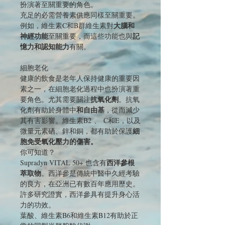
扮演著至關重要的角色。
充足的必需營養素供應同樣至關重要。
大腦和
例如，維生素C和B群維生素對
神經功能
記
至關重要，而這些功能也與
憶力和認知能力
有關。
細胞老化
健康的飲食是老年人保持健康的重要因
素之一，在細胞老化過程中也扮演著重
抗氧化劑
要角色。尤其需要關注
。抗氧
和自由基
化劑有助於身體中
，從而減少
其有害影響。維生素B2 、 C和E，以及
細
微量元素硒、鋅和銅，都有助於保護
胞免受氧化壓力的傷害。
你可知道？
西洋參根
Supradyn VITAL 50+ 也含有
萃取物
。西洋參是傳統中醫中久經考驗
的良方，在亞洲已有數百年應用歷史。
許多研究證實，西洋參具有提升身心活
力的功效。
葉酸、維生素B6和維生素B12有助於正