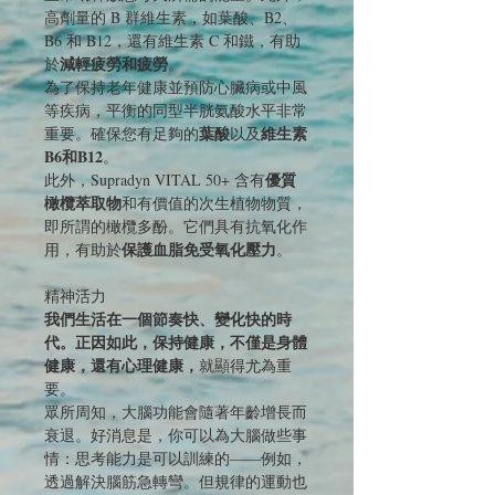
高劑量的 B 群維生素，如葉酸、B2、
B6 和 B12，還有維生素 C 和鐵，有助
減輕疲勞和疲勞
於
。
為了保持老年健康並預防心臟病或中風
等疾病，平衡的同型半胱氨酸水平非常
葉酸
維生素
重要。確保您有足夠的
以及
B6和B12
。
優質
此外，Supradyn VITAL 50+ 含有
橄欖萃取物
和有價值的次生植物物質，
即所謂的橄欖多酚。它們具有抗氧化作
保護血脂免受氧化壓力
用，有助於
。
精神活力
我們生活在一個節奏快、變化快的時
代。正因如此，保持健康，不僅是身體
健康，還有心理健康，
就顯得尤為重
要。
眾所周知，大腦功能會隨著年齡增長而
衰退。好消息是，你可以為大腦做些事
情：思考能力是可以訓練的——例如，
透過解決腦筋急轉彎。但規律的運動也