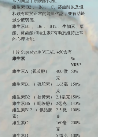
常的同型半胱胺酸代謝。
維生素 B2 、 B6 、 C、菸鹼酸以及鐵
和鎂有助於正常的能量代謝，並有助於
減少疲勞感。
維生素B1 、 B6 、 B12 、生物素、葉
酸、菸鹼酸和維生素C有助於維持正常
的心理功能。
1 片 Supradyn® VITAL +50含有：
維生素
%
NRV*
維生素A（視黃醇）
400 微
50%
克
維生素B1 （ 硫胺素）
1.65毫
150%
克
維生素B2 （ 核黃素）
2.1毫克
150%
維生素B6 （ 吡哆醇）
2毫克
143%
維生素B12 （ 氰鈷胺
2.5 微
100%
素）
克
維生素C
160毫
200%
克
維生素D
5 微克
100%