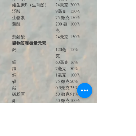
維生素E（生育酚）
24毫克
200%
泛酸
9毫克
150%
生物素
75 微克
150%
葉酸
200 微
100%
克
菸鹼酸
24毫克
150%
礦物質和微量元素
鈣
120毫
15%
克
鎂
60毫克
16%
鐵
7毫克
50%
銅
1毫克
100%
碘
75 微克
50%
錳
0.5毫克
25%
碳粉匣
50 微克
91%
鉬
50 微克
100%
鋅
10毫克
100%
其他植物萃取物
人參皂苷Rg1
0.2毫克
以 50 毫克為單位
標準人參