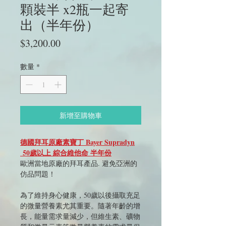
顆裝半 x2瓶一起寄
出（半年份）
價
$3,200.00
格
數量
*
新增至購物車
德國拜耳原廠素寶丁 Bayer Supradyn
50歲以上 綜合維他命 半年份
歐洲當地原廠的拜耳產品. 避免亞洲的
仿品問題！
為了維持身心健康，50歲以後攝取充足
的微量營養素尤其重要。隨著年齡的增
長，能量需求量減少，但維生素、礦物