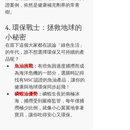
證案例，依然是健康補充劑界的常青
樹。
4. 環保戰士：拯救地球的
小秘密
在當下這個大家都在談論「綠色生活」
的年代，誰不想選擇環保又可持續的產
品呢？
魚油挑戰：
有些魚因過度捕撈而成
為海洋危機的一部分，選購時記得
找有MSC認證的魚油產品，讓你的
健康與地球環保同步起飛！
磷蝦油優勢
：
磷蝦生長於南極冰
海，捕撈受到嚴格監管，每年僅捕
撈極少比例，就像小心翼翼地拿著
寶貝，讓你吃得安心又環保。