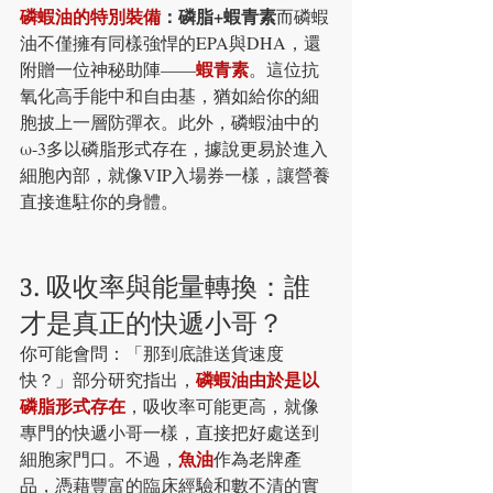
磷蝦油的特別裝備
：磷脂+蝦青素
而磷蝦
油不僅擁有同樣強悍的EPA與DHA，還
蝦青素
附贈一位神秘助陣——
。這位抗
氧化高手能中和自由基，猶如給你的細
胞披上一層防彈衣。此外，磷蝦油中的
ω-3多以磷脂形式存在，據說更易於進入
細胞內部，就像VIP入場券一樣，讓營養
直接進駐你的身體。
3. 吸收率與能量轉換：誰
才是真正的快遞小哥？
你可能會問：「那到底誰送貨速度
磷蝦油由於是以
快？」部分研究指出，
磷脂形式存在
，吸收率可能更高，就像
專門的快遞小哥一樣，直接把好處送到
魚油
細胞家門口。不過，
作為老牌產
品，憑藉豐富的臨床經驗和數不清的實