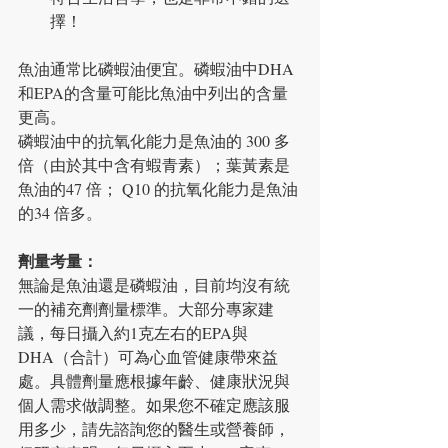
擇！
魚油通常比磷蝦油便宜。磷蝦油中DHA
和EPA的含量可能比魚油中列出的含量
更高。
磷蝦油中的抗氧化能力是魚油的 300 多
倍（由於其中含有蝦青素）；葉黃素是
魚油的47 倍； Q10 的抗氧化能力是魚油
的34 倍多。
劑量考量：
無論是魚油還是磷蝦油，目前均沒有統
一的補充劑劑量標準。大部分專家建
議，每日攝入約1克左右的EPA與
DHA（合計）可為心血管健康帶來益
處。具體劑量應根據年齡、健康狀況與
個人需求做調整。如果您不確定應該服
用多少，請先諮詢您的醫生或營養師，