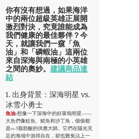
你有沒有想過，如果海洋
中的兩位超級英雄正展開
激烈對決，究竟誰能成為
我們健康的最佳夥伴？今
天，就讓我們一窺「魚
油」和「磷蝦油」這兩位
來自深海與南極的小英雄
之間的奧妙。
建議商品連
結
1. 出身背景：深海明星 vs. 
冰雪小勇士
魚油-
想像一下深海中的好萊塢明星——
大魚們像鮭魚、鯖魚和沙丁魚，個個都
是ω-3脂肪酸的供應大師。它們在陽光充
足的海域中游得自在，卻也難免沾上一