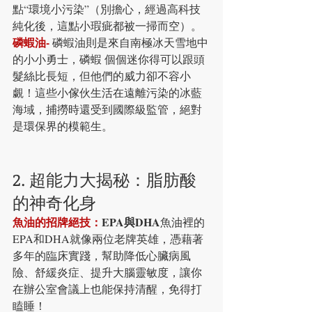
點“環境小污染”（別擔心，經過高科技
純化後，這點小瑕疵都被一掃而空）。
磷蝦油- 
磷蝦油則是來自南極冰天雪地中
的小小勇士，磷蝦 個個迷你得可以跟頭
髮絲比長短，但他們的威力卻不容小
覷！這些小傢伙生活在遠離污染的冰藍
海域，捕撈時還受到國際級監管，絕對
是環保界的模範生。
2. 超能力大揭秘：脂肪酸
的神奇化身
魚油的招牌絕技：
EPA與DHA
魚油裡的
EPA和DHA就像兩位老牌英雄，憑藉著
多年的臨床實踐，幫助降低心臟病風
險、舒緩炎症、提升大腦靈敏度，讓你
在辦公室會議上也能保持清醒，免得打
瞌睡！