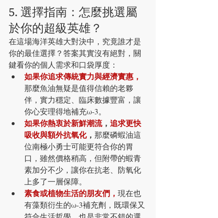
5. 選擇指南：怎麼挑選屬
於你的超級英雄？
在這場海洋英雄大對決中，究竟誰才是
你的最佳選擇？答案其實沒有絕對，關
鍵看你的個人需求和口袋厚度：
如果你追求傳統實力與經濟實惠，
那麼魚油無疑是值得信賴的老夥
伴，實力穩定、臨床數據豐富，讓
你心安理得地補充ω-3。
如果你熱衷於新鮮潮流
，
追求更快
吸收與額外抗氧化
，
那麼磷蝦油這
位南極小勇士可能更符合你的胃
口，雖然價格稍高，但附帶的蝦青
素加分不少，讓你在抗老、防氧化
上多了一層保障。
素食或植物生活的朋友們，
現在也
有藻類衍生的ω-3補充劑，既環保又
符合生活哲學，也是非常不錯的選